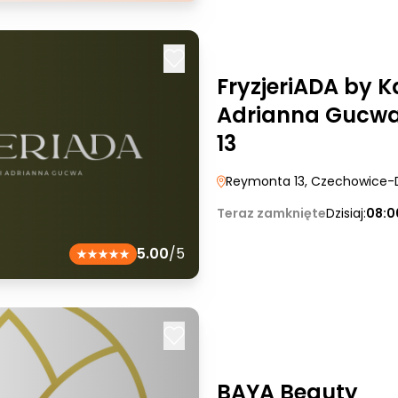
FryzjeriADA by K
Adrianna Gucwa
13
Reymonta 13
, Czechowice-
Teraz zamknięte
Dzisiaj:
08:0
5.00
/5
BAYA Beauty