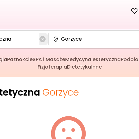
gia
Paznokcie
SPA i Masaże
Medycyna estetyczna
Podolo
Fizjoterapia
Dietetyka
Inne
tetyczna
Gorzyce