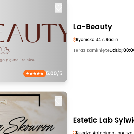
La-Beauty
Rybnicka 347
, Radlin
Teraz zamknięte
Dzisiaj:
08:0
5.00
/5
Estetic Lab Sylw
Księdza Antoniego Janusza 