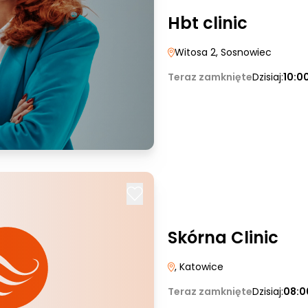
Hbt clinic
Witosa 2
, Sosnowiec
Teraz zamknięte
Dzisiaj:
10:0
Skórna Clinic
, Katowice
Teraz zamknięte
Dzisiaj:
08:0