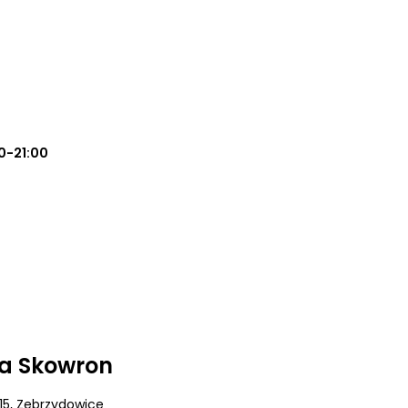
0-21:00
ia Skowron
15
, Zebrzydowice