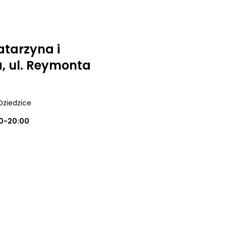
atarzyna i
, ul. Reymonta
Dziedzice
0-20:00