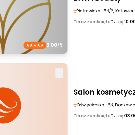
Piotrowicka
| 58/3
, Katowice
Teraz zamknięte
Dzisiaj:
10:0
5.00
/5
Salon kosmetycz
Oświęcimska
| 68
, Dankowi
Teraz zamknięte
Dzisiaj:
08:0