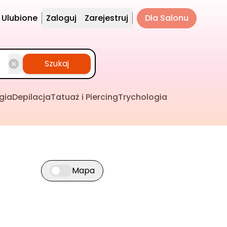
Ulubione
Zaloguj
Zarejestruj
Dla Salonu
Szukaj
gia
Depilacja
Tatuaż i Piercing
Trychologia
Mapa
Przełącz widok mapy