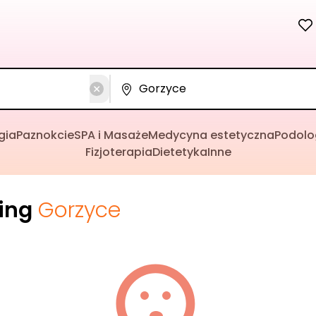
gia
Paznokcie
SPA i Masaże
Medycyna estetyczna
Podolo
Fizjoterapia
Dietetyka
Inne
cing
Gorzyce