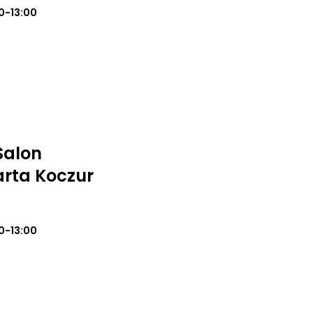
0-13:00
Salon
rta Koczur
0-13:00