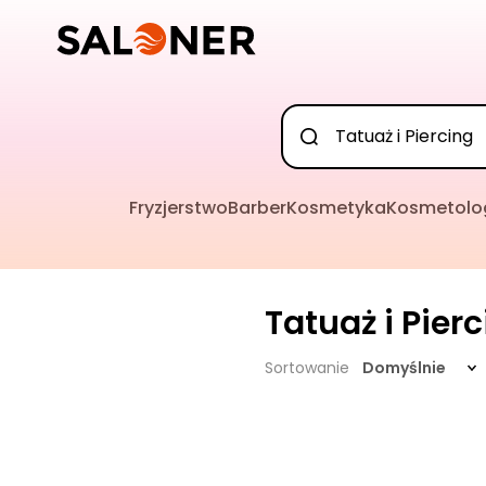
Fryzjerstwo
Barber
Kosmetyka
Kosmetolo
Tatuaż i Pier
Sortowanie
Domyślnie