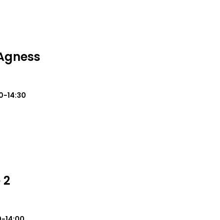
Agness
0-14:30
 2
0-14:00