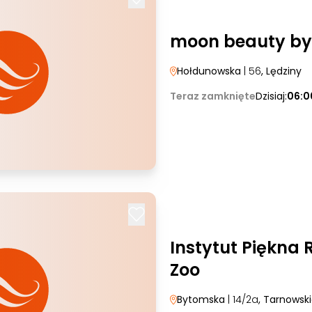
moon beauty by
Hołdunowska
| 56
, Lędziny
Teraz zamknięte
Dzisiaj:
06:0
Instytut Piękna 
Zoo
Bytomska
| 14/2a
, Tarnowsk