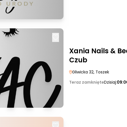
Xania Nails & B
Czub
Gliwicka 32
, Toszek
Teraz zamknięte
Dzisiaj:
09:0