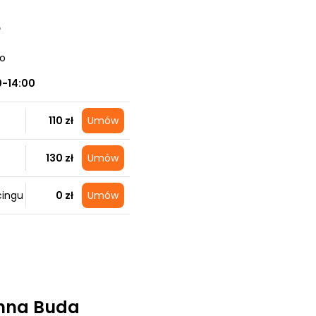
e
no
0-14:00
110 zł
Umów
130 zł
Umów
cingu
0 zł
Umów
nna Buda