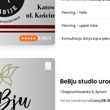
Piercing - helix
Piercing - upper lobe
5.00
/5
Konsultacja dotycząca pier
BeBju studio ur
Świętochłowicka 5
, Bytom
Teraz zamknięte
Dzisiaj:
09:3