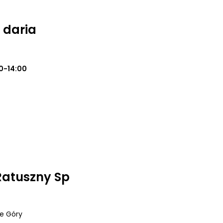
 daria
0-14:00
Ratuszny Sp
ie Góry