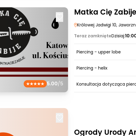
Matka Cię Zabij
Królowej Jadwigi 10
, Jaworz
Teraz zamknięte
Dzisiaj:
10:0
Piercing - upper lobe
Piercing - helix
5.00
/5
Konsultacja dotycząca pier
Ogrody Urody A