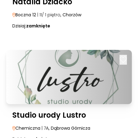
Natalia Dziacko
Boczna 12
| 11/ 1 piętro
, Chorzów
Dzisiaj:
zamknięte
Studio urody Lustro
Chemiczna
| 7A
, Dąbrowa Górnicza