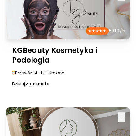
5.00
/5
KGBeauty Kosmetyka i
Podologia
Przewóz 14
| LU1
, Kraków
Dzisiaj:
zamknięte