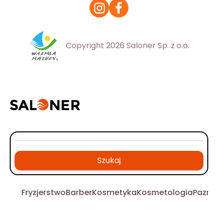
Copyright 2026 Saloner Sp. z o.o.
Szukaj
Fryzjerstwo
Barber
Kosmetyka
Kosmetologia
Pazno