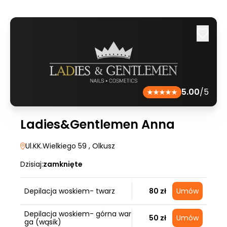
5.00
/5
Ladies&Gentlemen Anna
Ul.KK.Wielkiego 59
, Olkusz
Dzisiaj:
zamknięte
Depilacja woskiem- twarz
80 zł
Umów
Depilacja woskiem- górna war
50 zł
Umów
ga (wąsik)