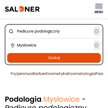
MENU
Szukaj
Fryzjerstwo
Barber
Kosmetyka
Kosmetologia
Pazno
Podologia
Mysłowice
-