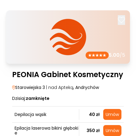
5.00
/5
PEONIA Gabinet Kosmetyczny
Starowiejska 3
| nad Apteką
, Andrychów
Dzisiaj:
zamknięte
Depilacja wąsik
40 zł
Umów
Epilacja laserowa bikini głęboki
350 zł
Umów
e