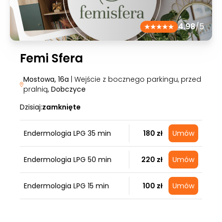
4.98
/5
Femi Sfera
Mostowa, 16a
| Wejście z bocznego parkingu, przed
pralnią
, Dobczyce
Dzisiaj:
zamknięte
Endermologia LPG 35 min
180 zł
Umów
Endermologia LPG 50 min
220 zł
Umów
Endermologia LPG 15 min
100 zł
Umów