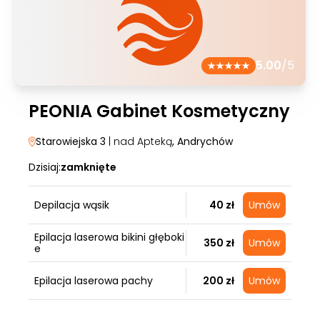
5.00
/5
PEONIA Gabinet Kosmetyczny
Starowiejska 3
| nad Apteką
, Andrychów
Dzisiaj:
zamknięte
Depilacja wąsik
40 zł
Umów
Epilacja laserowa bikini głęboki
350 zł
Umów
e
Epilacja laserowa pachy
200 zł
Umów