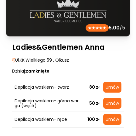
5.00
/5
Ladies&Gentlemen Anna
Ul.KK.Wielkiego 59
, Olkusz
Dzisiaj:
zamknięte
Depilacja woskiem- twarz
80 zł
Umów
Depilacja woskiem- górna war
50 zł
Umów
ga (wąsik)
Depilacja woskiem- ręce
100 zł
Umów