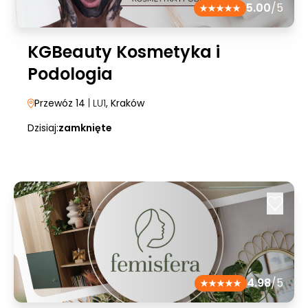
5.00
/5
KGBeauty Kosmetyka i
Podologia
Przewóz 14
| LU1
, Kraków
Dzisiaj:
zamknięte
4.98
/5