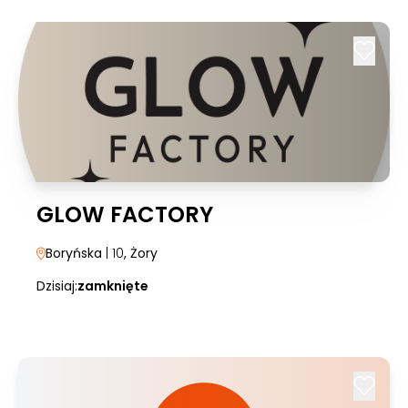
GLOW FACTORY
Boryńska
| 10
, Żory
Dzisiaj:
zamknięte