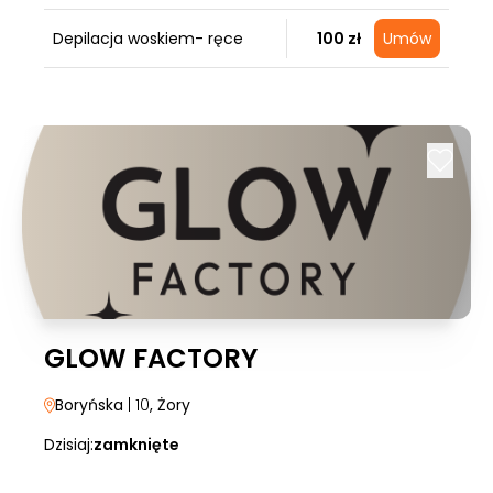
Depilacja woskiem- ręce
100 zł
Umów
GLOW FACTORY
Boryńska
| 10
, Żory
Dzisiaj:
zamknięte