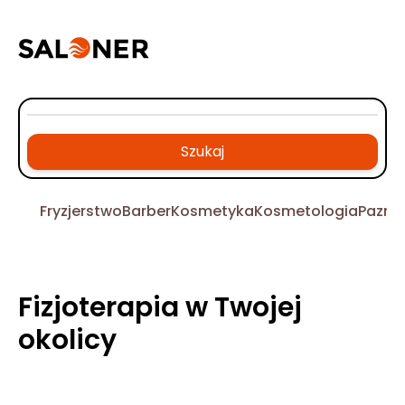
Szukaj
Fryzjerstwo
Barber
Kosmetyka
Kosmetologia
Pazno
Fizjoterapia w Twojej
okolicy