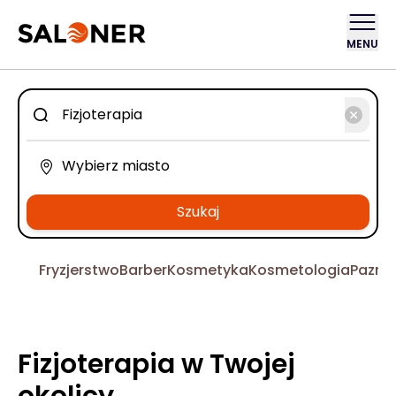
MENU
Szukaj
Fryzjerstwo
Barber
Kosmetyka
Kosmetologia
Pazno
Fizjoterapia w Twojej