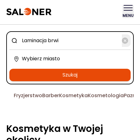
MENU
Szukaj
Fryzjerstwo
Barber
Kosmetyka
Kosmetologia
Pazno
Kosmetyka w Twojej