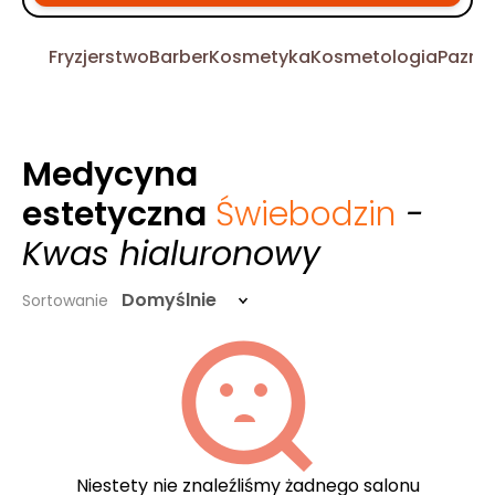
Fryzjerstwo
Barber
Kosmetyka
Kosmetologia
Pazno
Medycyna
estetyczna
Świebodzin
-
Kwas hialuronowy
Domyślnie
Sortowanie
Niestety nie znaleźliśmy żadnego salonu