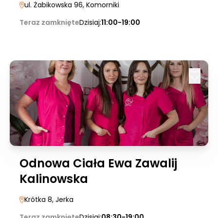
ul. Żabikowska 96
, Komorniki
Teraz zamknięte
Dzisiaj:
11:00-19:00
Odnowa Ciała Ewa Zawalij
Kalinowska
Krótka 8
, Jerka
Teraz zamknięte
Dzisiaj:
08:30-19:00