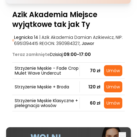
Azik Akademia Miejsce
wyjątkowe tak jak Ty
Legnicka 14
| Azik Akademia Damian Azikiewicz, NIP:
6951394415 REGON: 390984327
, Jawor
Teraz zamknięte
Dzisiaj:
09:00-17:00
Strzyżenie Męskie - Fade Crop
70 zł
Umów
Mulet Wave Undercut
Strzyżenie Męskie + Broda
120 zł
Umów
Strzyżenie Męskie Klasyczne +
60 zł
Umów
pielegnacja włosów