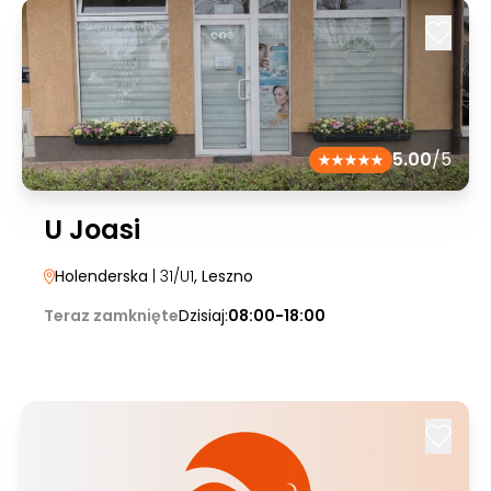
5.00
/5
U Joasi
Holenderska
| 31/U1
, Leszno
Teraz zamknięte
Dzisiaj:
08:00-18:00