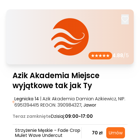
4.88
/5
Azik Akademia Miejsce
wyjątkowe tak jak Ty
Legnicka 14
| Azik Akademia Damian Azikiewicz, NIP:
6951394415 REGON: 390984327
, Jawor
Teraz zamknięte
Dzisiaj:
09:00-17:00
Strzyżenie Męskie - Fade Crop
70 zł
Umów
Mulet Wave Undercut