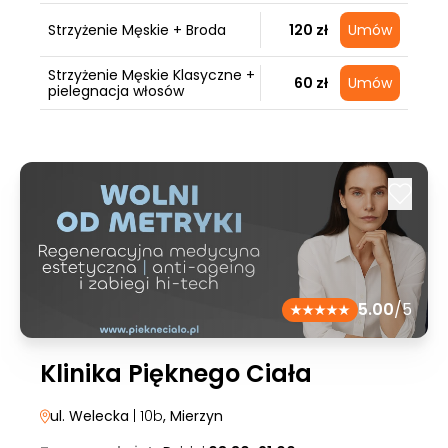
Strzyżenie Męskie + Broda
120 zł
Umów
Strzyżenie Męskie Klasyczne +
60 zł
Umów
pielegnacja włosów
5.00
/5
Klinika Pięknego Ciała
ul. Welecka
| 10b
, Mierzyn