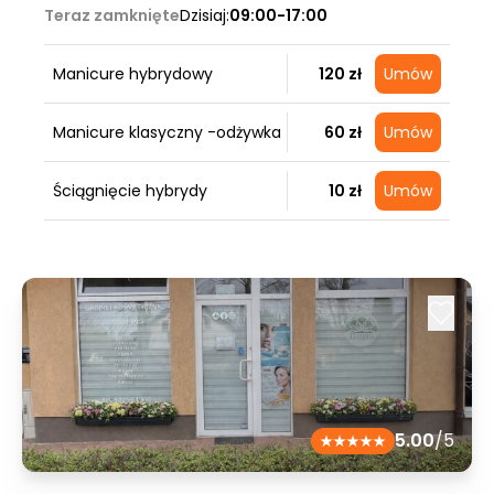
Teraz zamknięte
Dzisiaj:
09:00-17:00
Manicure hybrydowy
120 zł
Umów
Manicure klasyczny -odżywka
60 zł
Umów
Ściągnięcie hybrydy
10 zł
Umów
5.00
/5