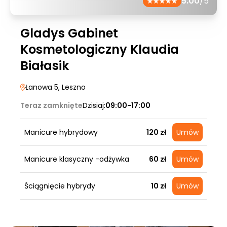
5.00
/5
Gladys Gabinet
Kosmetologiczny Klaudia
Białasik
Łanowa 5
, Leszno
Teraz zamknięte
Dzisiaj:
09:00-17:00
Manicure hybrydowy
120 zł
Umów
Manicure klasyczny -odżywka
60 zł
Umów
Ściągnięcie hybrydy
10 zł
Umów