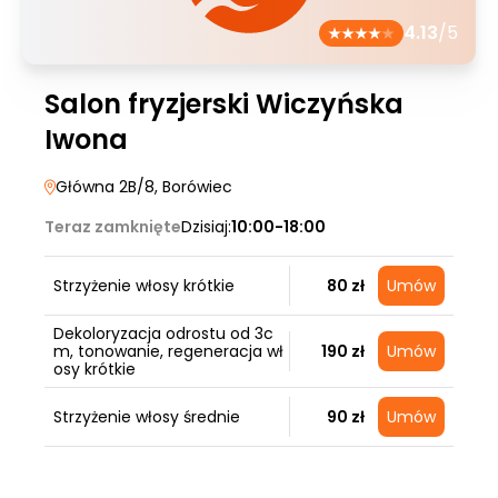
4.13
/5
Salon fryzjerski Wiczyńska
Iwona
Główna 2B/8
, Borówiec
Teraz zamknięte
Dzisiaj:
10:00-18:00
Strzyżenie włosy krótkie
80 zł
Umów
Dekoloryzacja odrostu od 3c
m, tonowanie, regeneracja wł
190 zł
Umów
osy krótkie
Strzyżenie włosy średnie
90 zł
Umów