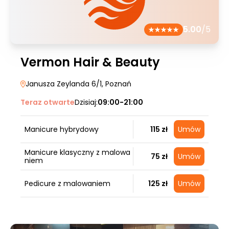
5.00
/5
Vermon Hair & Beauty
Janusza Zeylanda 6/1
, Poznań
Teraz otwarte
Dzisiaj:
09:00-21:00
Manicure hybrydowy
115 zł
Umów
Manicure klasyczny z malowa
75 zł
Umów
niem
Pedicure z malowaniem
125 zł
Umów