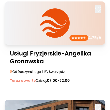
4.75
/5
Usługi Fryzjerskie-Angelika
Gronowska
Oś Raczynskiego
| 1/1
, Swarzędz
Teraz otwarte
Dzisiaj:
07:00-22:00