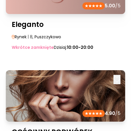
5.00
/5
Eleganto
Rynek
| 8
, Puszczykowo
Wkrótce zamknięte
Dzisiaj:
10:00-20:00
4.90
/5