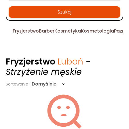
Szukaj
Fryzjerstwo
Barber
Kosmetyka
Kosmetologia
Pazno
Fryzjerstwo
Luboń
-
Strzyżenie męskie
Domyślnie
Sortowanie