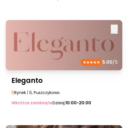
5.00
/5
Eleganto
Rynek
| 8
, Puszczykowo
Wkrótce zamknięte
Dzisiaj:
10:00-20:00