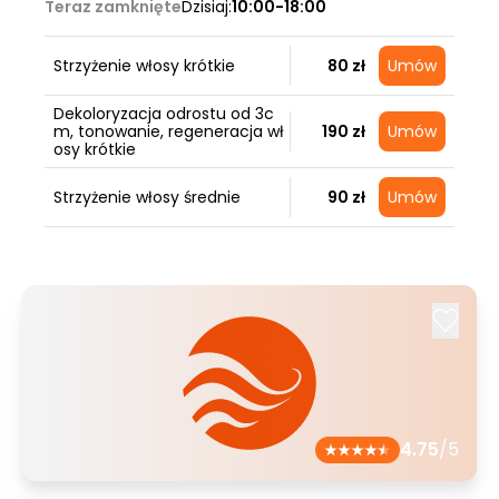
Teraz zamknięte
Dzisiaj:
10:00-18:00
Strzyżenie włosy krótkie
80 zł
Umów
Dekoloryzacja odrostu od 3c
m, tonowanie, regeneracja wł
190 zł
Umów
osy krótkie
Strzyżenie włosy średnie
90 zł
Umów
4.75
/5