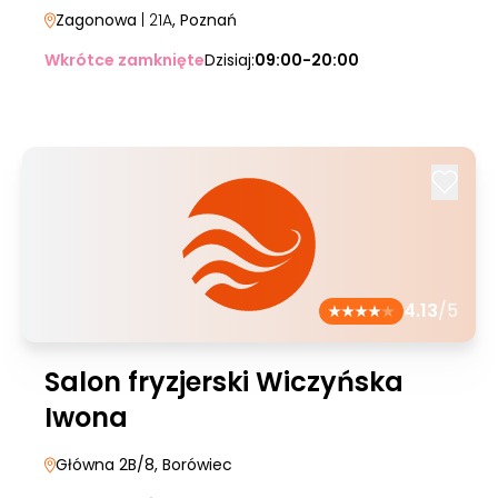
Zagonowa
| 21A
, Poznań
Wkrótce zamknięte
Dzisiaj:
09:00-20:00
4.13
/5
Salon fryzjerski Wiczyńska
Iwona
Główna 2B/8
, Borówiec