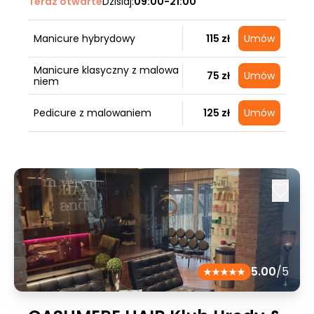
Teraz otwarte
Dzisiaj:
09:00-21:00
Manicure hybrydowy
115 zł
Umów
Manicure klasyczny z malowa
75 zł
Umów
niem
Pedicure z malowaniem
125 zł
Umów
5.00
/5