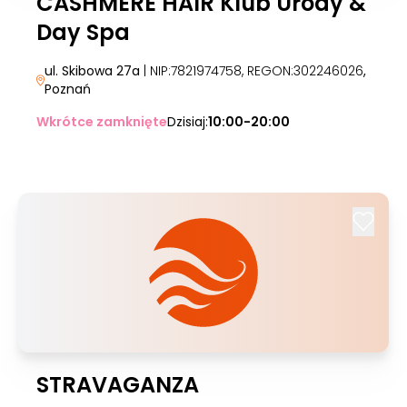
CASHMERE HAIR Klub Urody &
Day Spa
ul. Skibowa 27a
| NIP:7821974758, REGON:302246026
,
Poznań
Wkrótce zamknięte
Dzisiaj:
10:00-20:00
STRAVAGANZA