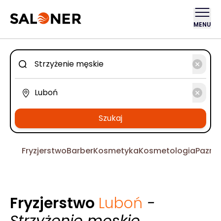
MENU
Szukaj
Fryzjerstwo
Barber
Kosmetyka
Kosmetologia
Pazno
Fryzjerstwo
Luboń
-