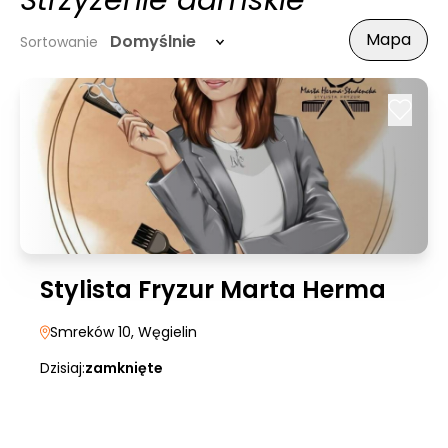
Strzyżenie damskie
Mapa
Domyślnie
Sortowanie
Stylista Fryzur Marta Herma
Smreków 10
, Węgielin
Dzisiaj:
zamknięte