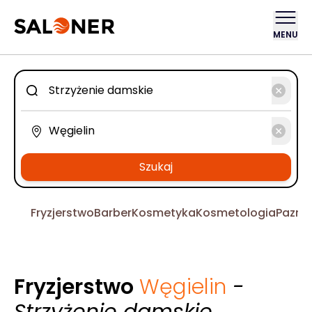
MENU
Szukaj
Fryzjerstwo
Barber
Kosmetyka
Kosmetologia
Pazno
Fryzjerstwo
Węgielin
-