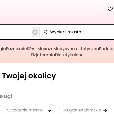
gia
Paznokcie
SPA i Masaże
Medycyna estetyczna
Podolo
Fizjoterapia
Dietetyka
Inne
 Twojej okolicy
sługi
Strzyżenie męskie
Strzyżenie damskie