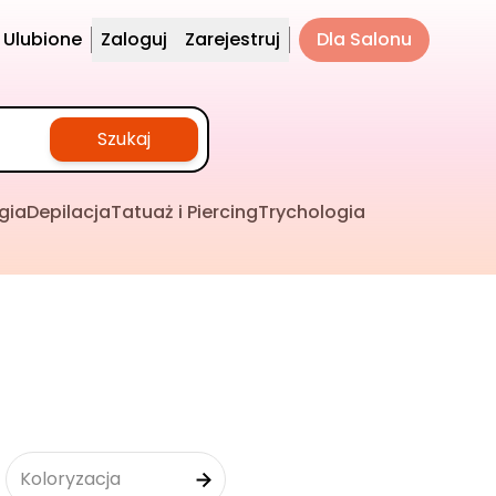
Ulubione
Zaloguj
Zarejestruj
Dla Salonu
Szukaj
gia
Depilacja
Tatuaż i Piercing
Trychologia
Koloryzacja