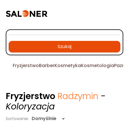
Szukaj
Fryzjerstwo
Barber
Kosmetyka
Kosmetologia
Pazno
Fryzjerstwo
Radzymin
-
Koloryzacja
Domyślnie
Sortowanie