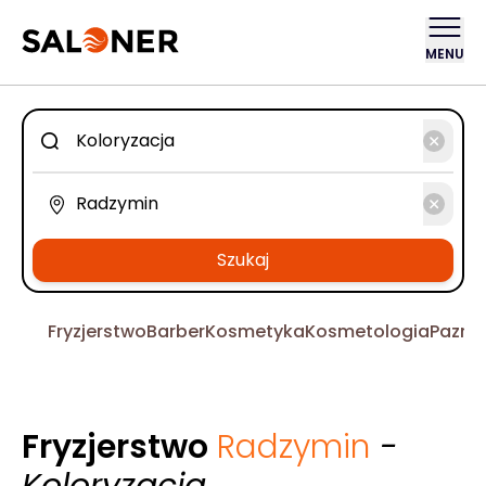
MENU
Szukaj
Fryzjerstwo
Barber
Kosmetyka
Kosmetologia
Pazno
Fryzjerstwo
Radzymin
-