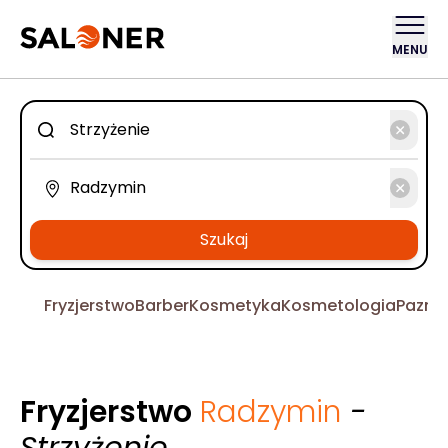
MENU
Szukaj
Fryzjerstwo
Barber
Kosmetyka
Kosmetologia
Pazno
Fryzjerstwo
Radzymin
-