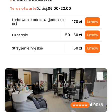
Teraz otwarte
Dzisiaj:
06:00-22:00
farbowanie odrostu (jeden kol
170 zł
Umów
or)
Czesanie
50 - 60 zł
Umów
Strzyżenie męskie
50 zł
Umów
4.90
/5