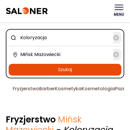
MENU
Szukaj
Fryzjerstwo
Barber
Kosmetyka
Kosmetologia
Pazno
Fryzjerstwo
Mińsk