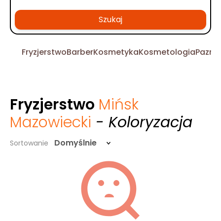
Szukaj
Fryzjerstwo
Barber
Kosmetyka
Kosmetologia
Pazno
Fryzjerstwo
Mińsk
Mazowiecki
- Koloryzacja
Domyślnie
Sortowanie