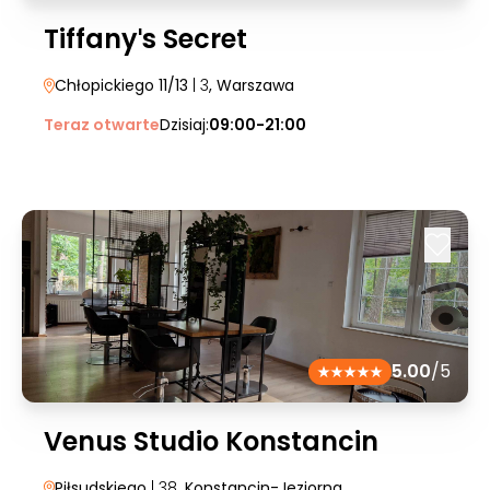
Tiffanyˈs Secret
Chłopickiego 11/13
| 3
, Warszawa
Teraz otwarte
Dzisiaj:
09:00-21:00
5.00
/5
Venus Studio Konstancin
Piłsudskiego
| 38
, Konstancin-Jeziorna