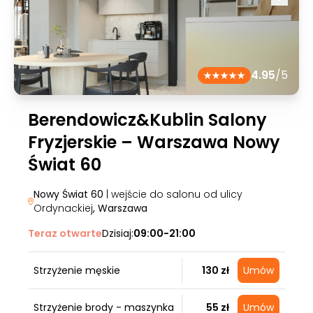
4.95
/5
Berendowicz&Kublin Salony
Fryzjerskie – Warszawa Nowy
Świat 60
Nowy Świat 60
| wejście do salonu od ulicy
Ordynackiej
, Warszawa
Teraz otwarte
Dzisiaj:
09:00-21:00
Strzyżenie męskie
130 zł
Umów
Strzyżenie brody - maszynka
55 zł
Umów