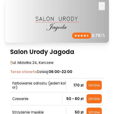
4.78
/5
Salon Urody Jagoda
ul. Miziołka 24
, Karczew
Teraz otwarte
Dzisiaj:
06:00-22:00
farbowanie odrostu (jeden kol
170 zł
Umów
or)
Czesanie
50 - 60 zł
Umów
Strzyżenie męskie
50 zł
Umów