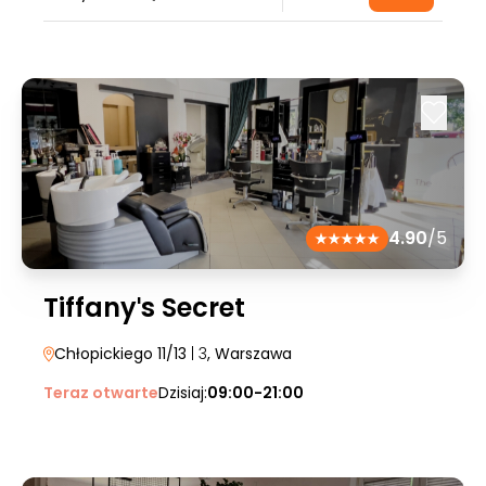
4.90
/5
Tiffanyˈs Secret
Chłopickiego 11/13
| 3
, Warszawa
Teraz otwarte
Dzisiaj:
09:00-21:00