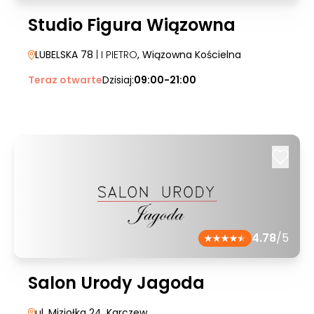
Studio Figura Wiązowna
LUBELSKA 78
| I PIETRO
, Wiązowna Kościelna
Teraz otwarte
Dzisiaj:
09:00-21:00
4.78
/5
Salon Urody Jagoda
ul. Miziołka 24
, Karczew