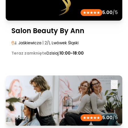
5.00
/5
Salon Beauty By Ann
J. Jaśkiewicza
| 2/1
, Lwówek Śląski
Teraz zamknięte
Dzisiaj:
10:00-18:00
5.00
/5