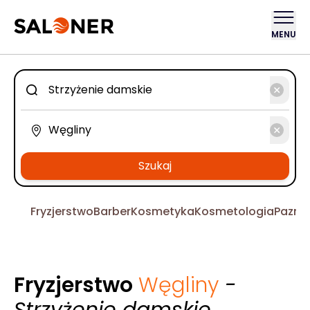
MENU
Szukaj
Fryzjerstwo
Barber
Kosmetyka
Kosmetologia
Pazno
Fryzjerstwo
Węgliny
-