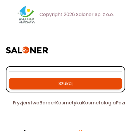
Copyright 2026 Saloner Sp. z o.o.
Szukaj
Fryzjerstwo
Barber
Kosmetyka
Kosmetologia
Pazno