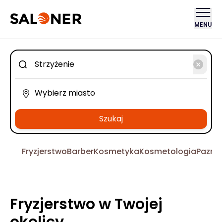
MENU
Szukaj
Fryzjerstwo
Barber
Kosmetyka
Kosmetologia
Pazno
Fryzjerstwo w Twojej