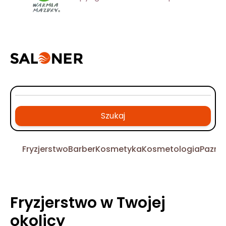
Szukaj
Fryzjerstwo
Barber
Kosmetyka
Kosmetologia
Pazno
Fryzjerstwo w Twojej
okolicy