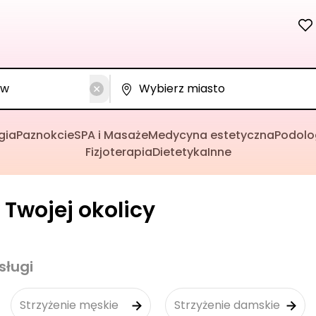
gia
Paznokcie
SPA i Masaże
Medycyna estetyczna
Podolo
Fizjoterapia
Dietetyka
Inne
 Twojej okolicy
sługi
Strzyżenie męskie
Strzyżenie damskie