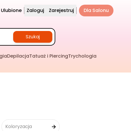
Ulubione
Zaloguj
Zarejestruj
Dla Salonu
Szukaj
gia
Depilacja
Tatuaż i Piercing
Trychologia
Koloryzacja