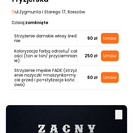
ul.Zygmunta I Starego 17
, Rzeszów
Dzisiaj:
zamknięte
Strzyżenie damskie włosy śred
90 zł
Umów
nie
Koloryzacja farbą odrostu/ cał
ości (ton w ton/ przyciemnian
250 zł
Umów
ie)
Strzyżenie męskie FADE (strzyż
enie nożyczki +maszynka+my
60 zł
Umów
cie przed i po+stylizacja końc
owa)