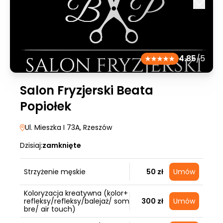
4.85
/5
Salon Fryzjerski Beata
Popiołek
Ul. Mieszka I 73A
, Rzeszów
Dzisiaj:
zamknięte
Strzyżenie męskie
50 zł
Umów
Koloryzacja kreatywna (kolor+
refleksy/refleksy/balejaż/ som
300 zł
Umów
bre/ air touch)