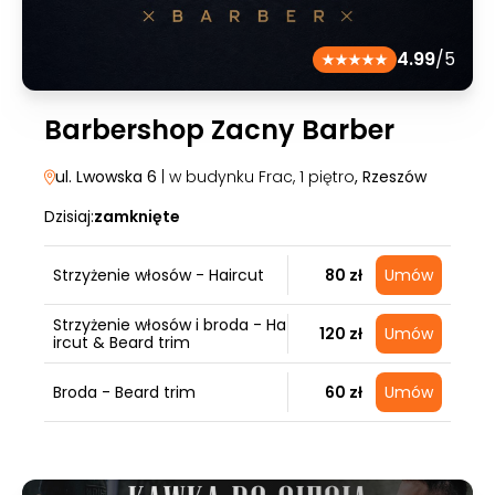
4.99
/5
Barbershop Zacny Barber
ul. Lwowska 6
| w budynku Frac, 1 piętro
, Rzeszów
Dzisiaj:
zamknięte
Strzyżenie włosów - Haircut
80 zł
Umów
Strzyżenie włosów i broda - Ha
120 zł
Umów
ircut & Beard trim
Broda - Beard trim
60 zł
Umów