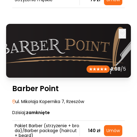
4.98
/5
Barber Point
ul. Mikołaja Kopernika 7
, Rzeszów
Dzisiaj:
zamknięte
Pakiet Barber (strzyżenie + bro
da)/Barber package (haircut
140 zł
Umów
+ beard)