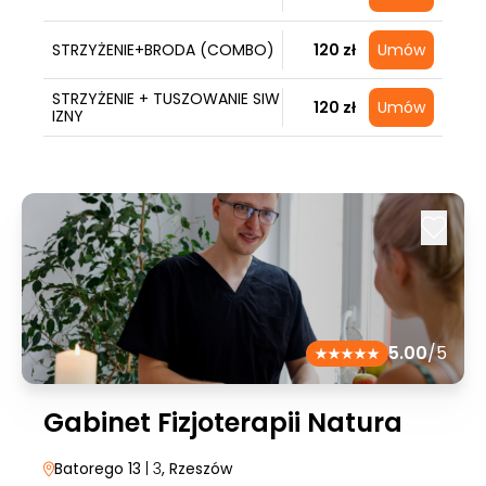
STRZYŻENIE+BRODA (COMBO)
120 zł
Umów
STRZYŻENIE + TUSZOWANIE SIW
120 zł
Umów
IZNY
5.00
/5
Gabinet Fizjoterapii Natura
Batorego 13
| 3
, Rzeszów