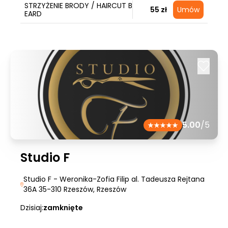
STRZYŻENIE BRODY / HAIRCUT B
55 zł
Umów
EARD
5.00
/5
Studio F
Studio F - Weronika-Zofia Filip al. Tadeusza Rejtana
36A 35-310 Rzeszów
, Rzeszów
Dzisiaj:
zamknięte