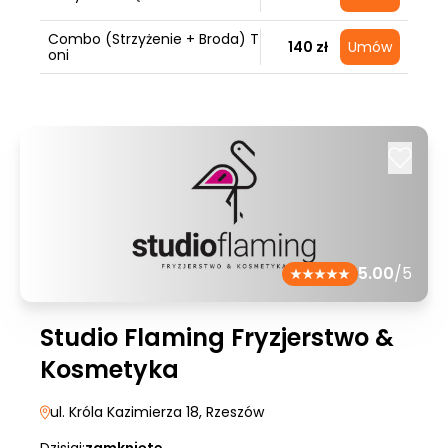
Combo (Strzyżenie + Broda) T
140 zł
Umów
oni
5.00
/5
Studio Flaming Fryzjerstwo &
Kosmetyka
ul. Króla Kazimierza 18
, Rzeszów