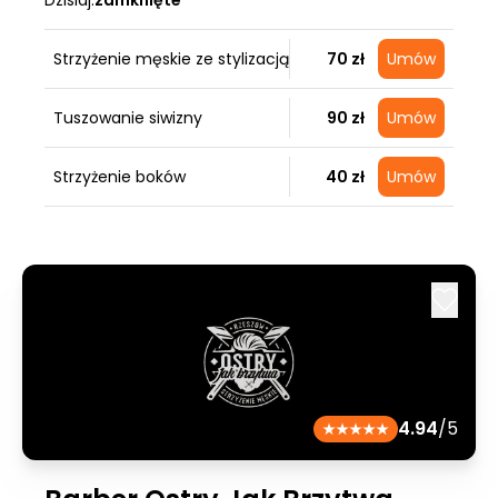
Dzisiaj:
zamknięte
Strzyżenie męskie ze stylizacją
70 zł
Umów
Tuszowanie siwizny
90 zł
Umów
Strzyżenie boków
40 zł
Umów
4.94
/5