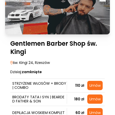
Gentlemen Barber Shop św.
Kingi
św. Kingi 24
, Rzeszów
Dzisiaj:
zamknięte
STRZYŻENIE WŁOSÓW + BRODY
110 zł
Umów
| COMBO
BRODATY TATA I SYN | BEARDE
180 zł
Umów
D FATHER & SON
DEPILACJA WOSKIEM KOMPLET
60 zł
Umów