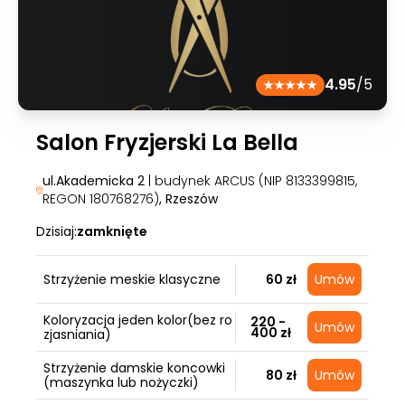
4.95
/5
Salon Fryzjerski La Bella
ul.Akademicka 2
| budynek ARCUS (NIP 8133399815,
REGON 180768276)
, Rzeszów
Dzisiaj:
zamknięte
Strzyżenie meskie klasyczne
60 zł
Umów
Koloryzacja jeden kolor(bez ro
220 -
Umów
400 zł
zjasniania)
Strzyżenie damskie koncowki
80 zł
Umów
(maszynka lub nożyczki)