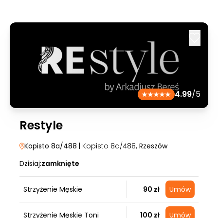
4.99
/5
Restyle
Kopisto 8a/488
| Kopisto 8a/488
, Rzeszów
Dzisiaj:
zamknięte
Strzyżenie Męskie
90 zł
Umów
Strzyżenie Męskie Toni
100 zł
Umów