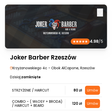
4.98
/5
Joker Barber Rzeszów
Krzyżanowskiego 4c - Obok AlCapone
, Rzeszów
Dzisiaj:
zamknięte
STRZYŻENIE / HAIRCUT
80 zł
Umów
COMBO - ( WŁOSY + BRODA)
120 zł
Umów
/ HAIRCUT + BEARD