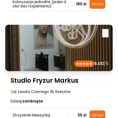
Koloryzacja jednolita (jeden k
180 zł
Umów
olor bez rozjaśniania)
5.00
/5
Studio Fryzur Markus
ul. Leszka Czarnego 19
, Rzeszów
Dzisiaj:
zamknięte
Strzyżenie Maszynką
55 zł
Umów