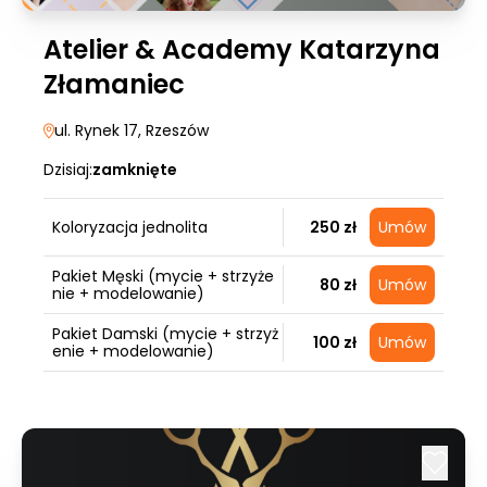
Atelier & Academy Katarzyna
Złamaniec
ul. Rynek 17
, Rzeszów
Dzisiaj:
zamknięte
Koloryzacja jednolita
250 zł
Umów
Pakiet Męski (mycie + strzyże
80 zł
Umów
nie + modelowanie)
Pakiet Damski (mycie + strzyż
100 zł
Umów
enie + modelowanie)