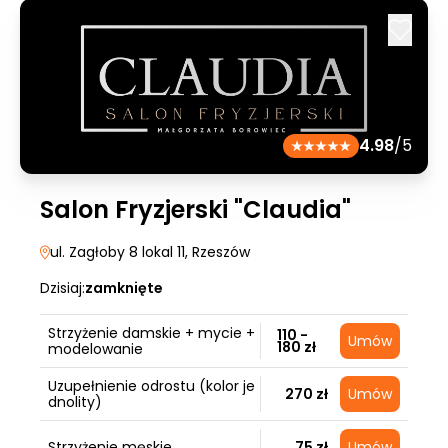
4.98
/5
Salon Fryzjerski "Claudia"
ul. Zagłoby 8 lokal 11
, Rzeszów
Dzisiaj:
zamknięte
Strzyżenie damskie + mycie +
110 -
Umów
180 zł
modelowanie
Uzupełnienie odrostu (kolor je
270 zł
Umów
dnolity)
Strzyżenie męskie
75 zł
Umów