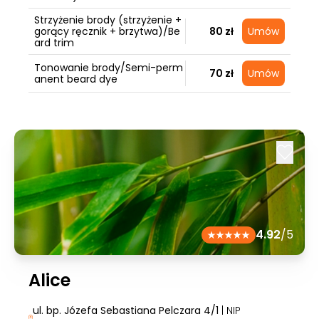
Strzyżenie brody (strzyżenie +
gorący ręcznik + brzytwa)/Be
80 zł
Umów
ard trim
Tonowanie brody/Semi-perm
70 zł
Umów
anent beard dye
4.92
/5
Alice
ul. bp. Józefa Sebastiana Pelczara 4/1
| NIP