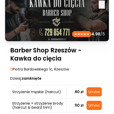
4.98
/5
Barber Shop Rzeszów -
Kawka do cięcia
Piotra Bardowskiego 1c
, Rzeszów
Dzisiaj:
zamknięte
Strzyżenie męskie (haircut)
80 zł
Umów
Strzyżenie + strzyżenie brody
110 zł
Umów
(haircut & beard trim)