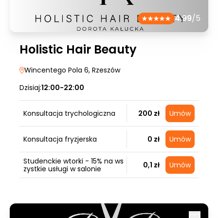
4.99
/5
Holistic Hair Beauty
Wincentego Pola 6
, Rzeszów
Dzisiaj:
12:00-22:00
Konsultacja trychologiczna
200 zł
Umów
Konsultacja fryzjerska
0 zł
Umów
Studenckie wtorki - 15% na ws
0,1 zł
Umów
zystkie usługi w salonie