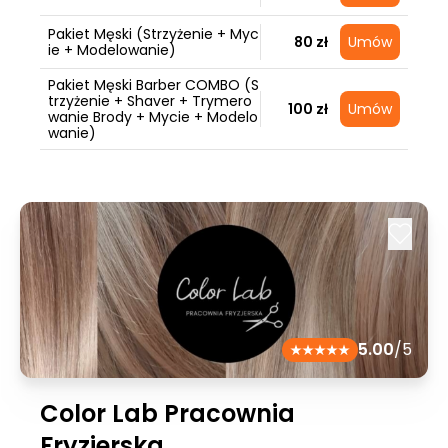
Pakiet Męski (Strzyżenie + Myc
80 zł
Umów
ie + Modelowanie)
Pakiet Męski Barber COMBO (S
trzyżenie + Shaver + Trymero
100 zł
Umów
wanie Brody + Mycie + Modelo
wanie)
5.00
/5
Color Lab Pracownia
Fryzjerska