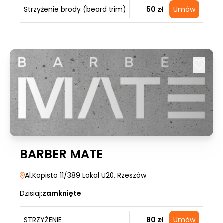
Strzyżenie brody (beard trim)
50 zł
Umów
BARBER MATE
Al.Kopisto 11/389 Lokal U20
, Rzeszów
Dzisiaj:
zamknięte
STRZYŻENIE
80 zł
Umów