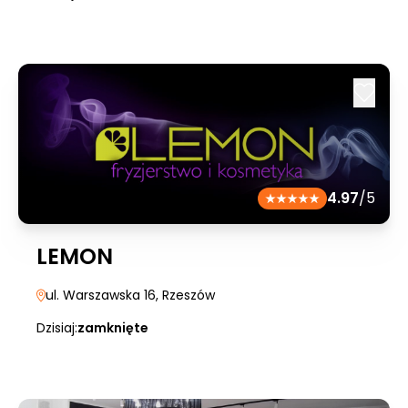
4.97
/5
LEMON
ul. Warszawska 16
, Rzeszów
Dzisiaj:
zamknięte