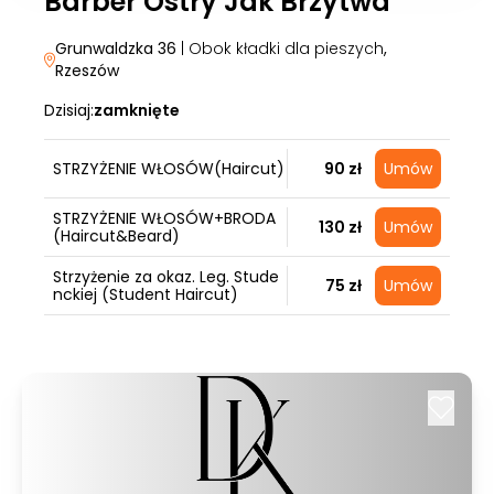
Barber Ostry Jak Brzytwa
Grunwaldzka 36
| Obok kładki dla pieszych
,
Rzeszów
Dzisiaj:
zamknięte
STRZYŻENIE WŁOSÓW(Haircut)
90 zł
Umów
STRZYŻENIE WŁOSÓW+BRODA
130 zł
Umów
(Haircut&Beard)
Strzyżenie za okaz. Leg. Stude
75 zł
Umów
nckiej (Student Haircut)