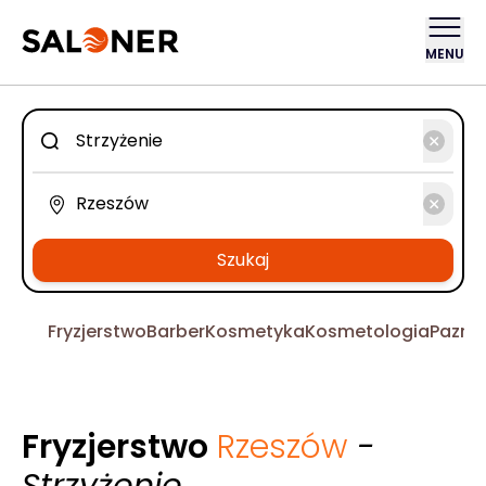
MENU
Szukaj
Fryzjerstwo
Barber
Kosmetyka
Kosmetologia
Pazno
Fryzjerstwo
Rzeszów
-