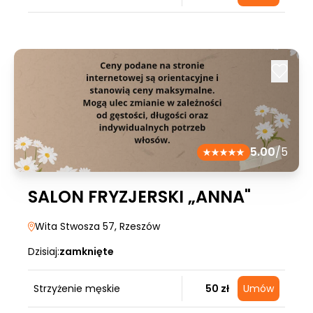
5.00
/5
SALON FRYZJERSKI „ANNA"
Wita Stwosza 57
, Rzeszów
Dzisiaj:
zamknięte
Strzyżenie męskie
50 zł
Umów