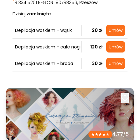
8133415201 REGON 180788356
, Rzeszów
Dzisiaj:
zamknięte
Depilacja woskiem - wąsik
20 zł
Umów
Depilacja woskiem - całe nogi
120 zł
Umów
Depilacja woskiem - broda
30 zł
Umów
4.77
/5