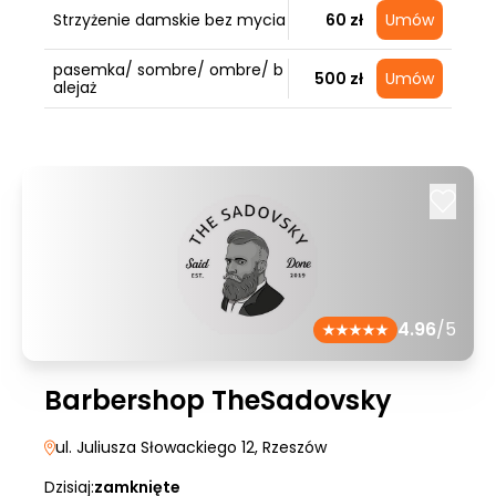
Strzyżenie damskie bez mycia
60 zł
Umów
pasemka/ sombre/ ombre/ b
500 zł
Umów
alejaż
4.96
/5
Barbershop TheSadovsky
ul. Juliusza Słowackiego 12
, Rzeszów
Dzisiaj:
zamknięte