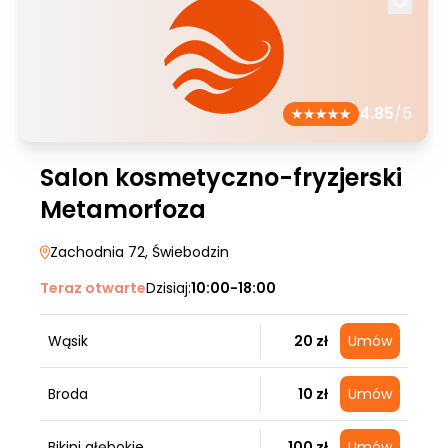
4.85
/5
Salon kosmetyczno-fryzjerski
Metamorfoza
Zachodnia 72
, Świebodzin
Teraz otwarte
Dzisiaj:
10:00-18:00
Wąsik
20 zł
Umów
Broda
10 zł
Umów
Bikini głębokie
100 zł
Umów