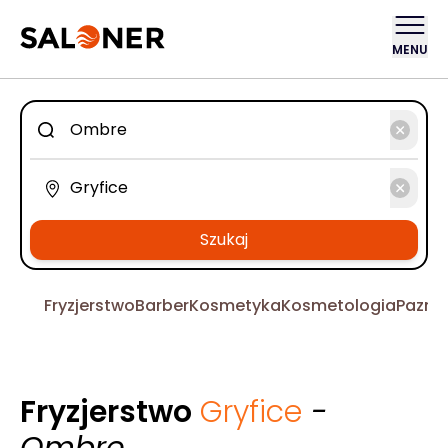
MENU
Szukaj
Fryzjerstwo
Barber
Kosmetyka
Kosmetologia
Pazno
Fryzjerstwo
Gryfice
-