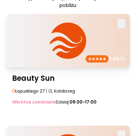
pobliżu:
5.00
/5
Beauty Sun
Łopuskiego 27
| 13
, Kołobrzeg
Wkrótce zamknięte
Dzisiaj:
09:00-17:00