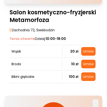
Salon kosmetyczno-fryzjerski
Metamorfoza
Zachodnia 72
, Świebodzin
Teraz otwarte
Dzisiaj:
10:00-18:00
Wąsik
20 zł
Umów
Broda
10 zł
Umów
Bikini głębokie
100 zł
Umów