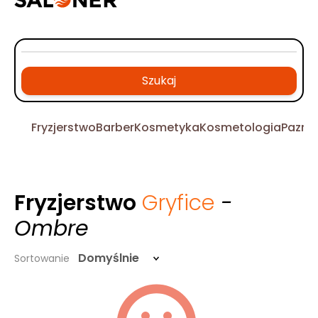
Szukaj
Fryzjerstwo
Barber
Kosmetyka
Kosmetologia
Pazno
Fryzjerstwo
Gryfice
-
Ombre
Domyślnie
Sortowanie