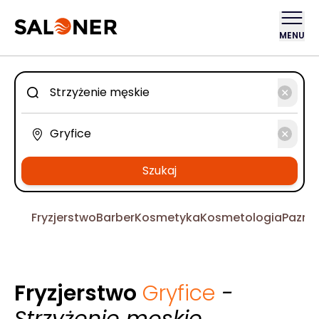
MENU
Szukaj
Fryzjerstwo
Barber
Kosmetyka
Kosmetologia
Pazno
Fryzjerstwo
Gryfice
-