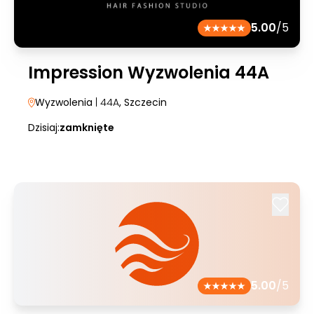
5.00
/5
Impression Wyzwolenia 44A
Wyzwolenia
| 44A
, Szczecin
Dzisiaj:
zamknięte
5.00
/5