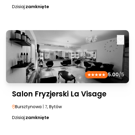
Dzisiaj:
zamknięte
5.00
/5
Salon Fryzjerski La Visage
Bursztynowa
| 7
, Bytów
Dzisiaj:
zamknięte