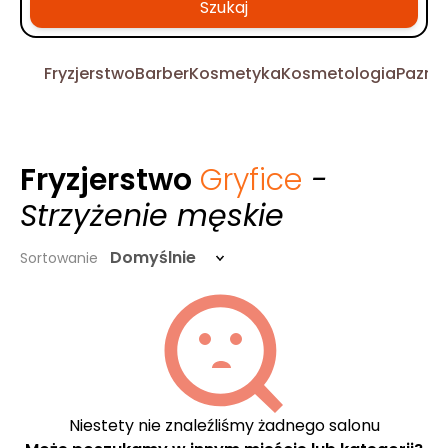
Szukaj
Fryzjerstwo
Barber
Kosmetyka
Kosmetologia
Pazno
Fryzjerstwo
Gryfice
-
Strzyżenie męskie
Domyślnie
Sortowanie
Niestety nie znaleźliśmy żadnego salonu