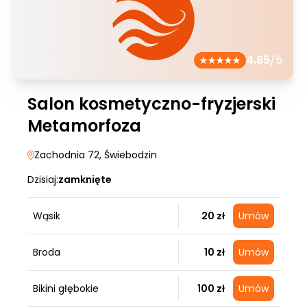
4.85
/5
Salon kosmetyczno-fryzjerski
Metamorfoza
Zachodnia 72
, Świebodzin
Dzisiaj:
zamknięte
Wąsik
20 zł
Umów
Broda
10 zł
Umów
Bikini głębokie
100 zł
Umów