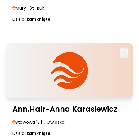
Mury
| 35
, Buk
Dzisiaj:
zamknięte
Ann.Hair-Anna Karasiewicz
Stawowa 1E
| 1
, Owińska
Dzisiaj:
zamknięte