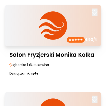
4.90
/5
Salon Fryzjerski Monika Kolka
Lęborska
| 16
, Bukowina
Dzisiaj:
zamknięte