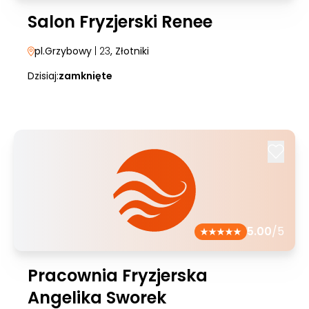
Salon Fryzjerski Renee
pl.Grzybowy
| 23
, Złotniki
Dzisiaj:
zamknięte
5.00
/5
Pracownia Fryzjerska
Angelika Sworek