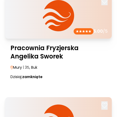
5.00
/5
Pracownia Fryzjerska
Angelika Sworek
Mury
| 35
, Buk
Dzisiaj:
zamknięte