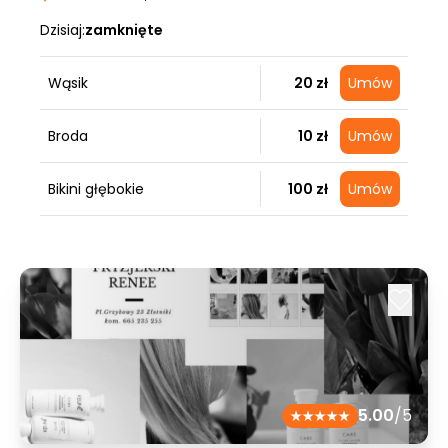
Dzisiaj:
zamknięte
Wąsik
20 zł
Umów
Broda
10 zł
Umów
Bikini głębokie
100 zł
Umów
5.00
/5