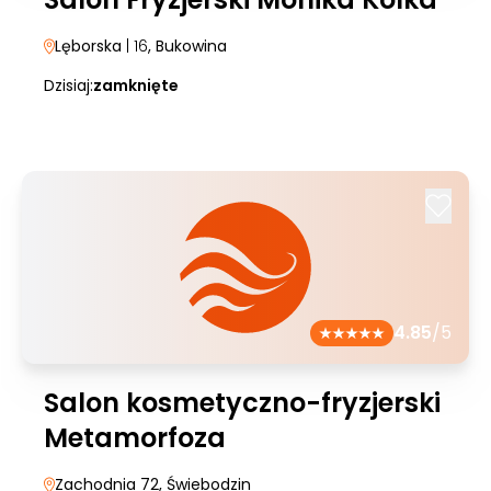
Lęborska
| 16
, Bukowina
Dzisiaj:
zamknięte
4.85
/5
Salon kosmetyczno-fryzjerski
Metamorfoza
Zachodnia 72
, Świebodzin