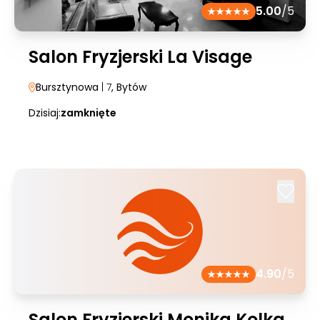
5.00
/5
Salon Fryzjerski La Visage
Bursztynowa
| 7
, Bytów
Dzisiaj:
zamknięte
4.90
/5
Salon Fryzjerski Monika Kolka