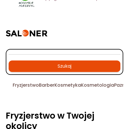
Szukaj
Fryzjerstwo
Barber
Kosmetyka
Kosmetologia
Pazno
Fryzjerstwo w Twojej
okolicy