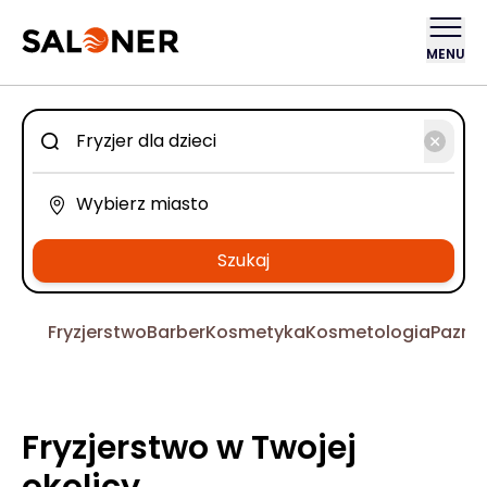
MENU
Szukaj
Fryzjerstwo
Barber
Kosmetyka
Kosmetologia
Pazno
Fryzjerstwo w Twojej