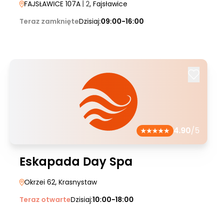
FAJSŁAWICE 107A
| 2
, Fajsławice
Teraz zamknięte
Dzisiaj:
09:00-16:00
4.90
/5
Eskapada Day Spa
Okrzei 62
, Krasnystaw
Teraz otwarte
Dzisiaj:
10:00-18:00