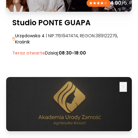
4.00
/5
Studio PONTE GUAPA
Urzędowska 4
| NIP:7151947474, REGON:389122279
,
Kraśnik
Teraz otwarte
Dzisiaj:
08:30-18:00