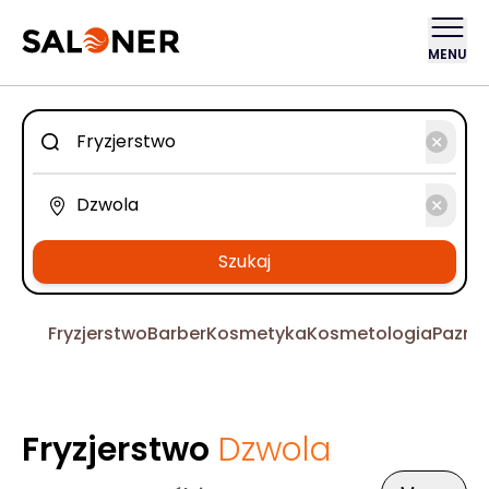
MENU
Szukaj
Fryzjerstwo
Barber
Kosmetyka
Kosmetologia
Pazno
Fryzjerstwo
Dzwola