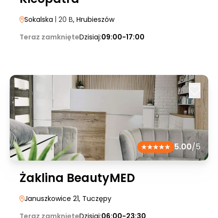
Sokalska
| 20 B
, Hrubieszów
Teraz zamknięte
Dzisiaj:
09:00-17:00
5.00
/5
Żaklina BeautyMED
Januszkowice 21
, Tuczępy
Teraz zamknięte
Dzisiaj:
06:00-23:30