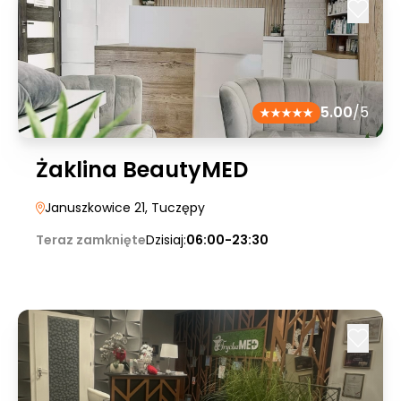
5.00
/5
Żaklina BeautyMED
Januszkowice 21
, Tuczępy
Teraz zamknięte
Dzisiaj:
06:00-23:30