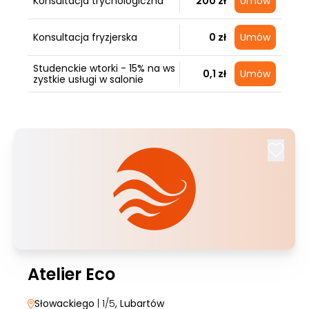
Konsultacja trychologiczna
200 zł
Umów
Konsultacja fryzjerska
0 zł
Umów
Studenckie wtorki - 15% na ws
0,1 zł
Umów
zystkie usługi w salonie
Atelier Eco
Słowackiego
| 1/5
, Lubartów