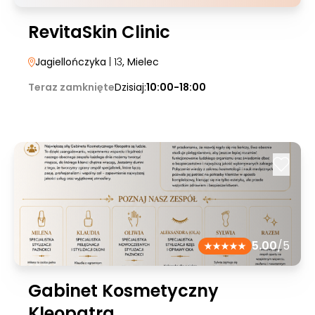
RevitaSkin Clinic
Jagiellończyka
| 13
, Mielec
Teraz zamknięte
Dzisiaj:
10:00-18:00
5.00
/5
Gabinet Kosmetyczny
Kleopatra