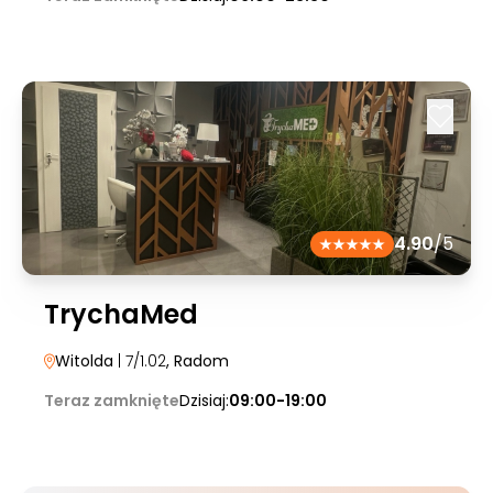
4.90
/5
TrychaMed
Witolda
| 7/1.02
, Radom
Teraz zamknięte
Dzisiaj:
09:00-19:00