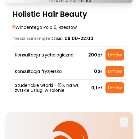
Holistic Hair Beauty
Wincentego Pola 6
, Rzeszów
Teraz zamknięte
Dzisiaj:
09:00-22:00
Konsultacja trychologiczna
200 zł
Umów
Konsultacja fryzjerska
0 zł
Umów
Studenckie wtorki - 15% na ws
0,1 zł
Umów
zystkie usługi w salonie