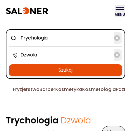
MENU
Szukaj
Fryzjerstwo
Barber
Kosmetyka
Kosmetologia
Pazno
Trychologia
Dzwola