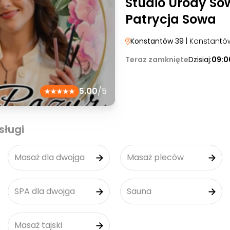
Studio Urody So
Patrycja Sowa
Konstantów 39
| Konstantó
Teraz zamknięte
Dzisiaj:
09:0
5.00
/5
sługi
Masaż dla dwojga
Masaż pleców
SPA dla dwojga
Sauna
Masaż tajski