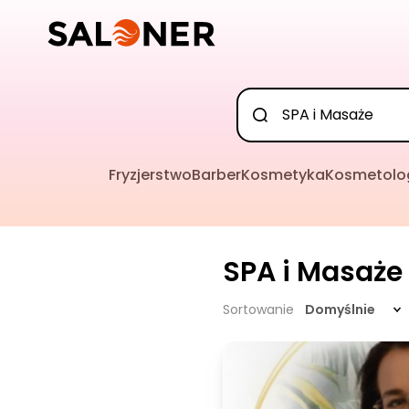
Fryzjerstwo
Barber
Kosmetyka
Kosmetolo
SPA i Masaże
Sortowanie
Domyślnie