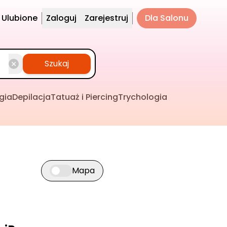
Ulubione
Zaloguj
Zarejestruj
Dla Salonu
Szukaj
gia
Depilacja
Tatuaż i Piercing
Trychologia
Mapa
Przełącz widok mapy