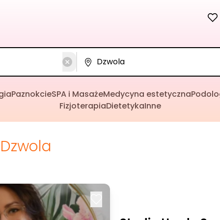
gia
Paznokcie
SPA i Masaże
Medycyna estetyczna
Podolo
Fizjoterapia
Dietetyka
Inne
Dzwola