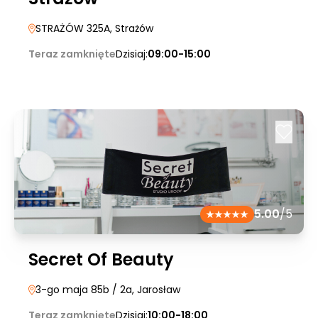
STRAŻÓW 325A
, Strażów
Teraz zamknięte
Dzisiaj:
09:00-15:00
5.00
/5
Secret Of Beauty
3-go maja 85b / 2a
, Jarosław
Teraz zamknięte
Dzisiaj:
10:00-18:00