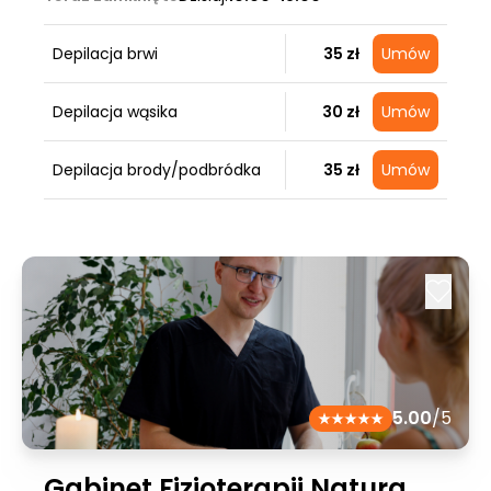
Depilacja brwi
35 zł
Umów
Depilacja wąsika
30 zł
Umów
Depilacja brody/podbródka
35 zł
Umów
5.00
/5
Gabinet Fizjoterapii Natura