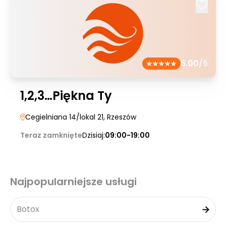
5.00
/5
1,2,3…Piękna Ty
Cegielniana 14/lokal 21
, Rzeszów
Teraz zamknięte
Dzisiaj:
09:00-19:00
Najpopularniejsze usługi
Botox