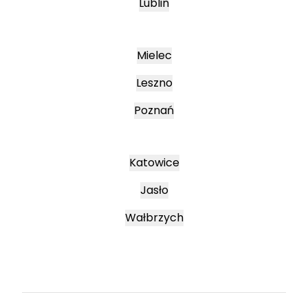
Lublin
Mielec
Leszno
Poznań
Katowice
Jasło
Wałbrzych