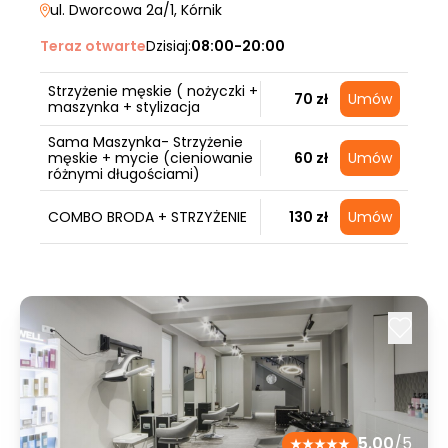
ul. Dworcowa 2a/1
, Kórnik
Teraz otwarte
Dzisiaj:
08:00-20:00
Strzyżenie męskie ( nożyczki +
70 zł
Umów
maszynka + stylizacja
Sama Maszynka- Strzyżenie
męskie + mycie (cieniowanie
60 zł
Umów
różnymi długościami)
COMBO BRODA + STRZYŻENIE
130 zł
Umów
5.00
/5