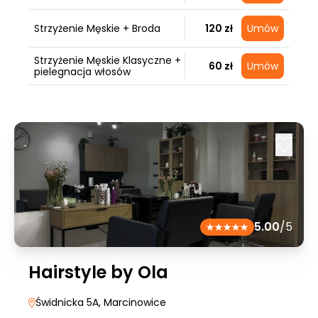
Strzyżenie Męskie + Broda
120 zł
Umów
Strzyżenie Męskie Klasyczne +
60 zł
Umów
pielegnacja włosów
5.00
/5
Hairstyle by Ola
Świdnicka 5A
, Marcinowice