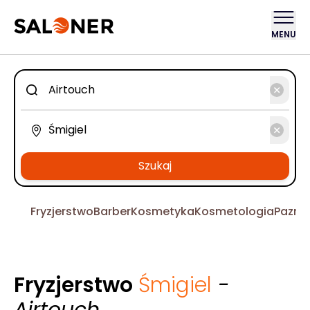
MENU
Szukaj
Fryzjerstwo
Barber
Kosmetyka
Kosmetologia
Pazno
Fryzjerstwo
Śmigiel
-