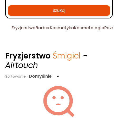
Szukaj
Fryzjerstwo
Barber
Kosmetyka
Kosmetologia
Pazno
Fryzjerstwo
Śmigiel
-
Airtouch
Domyślnie
Sortowanie