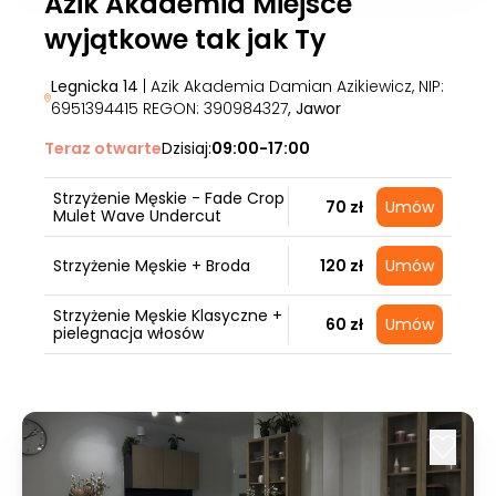
Azik Akademia Miejsce
wyjątkowe tak jak Ty
Legnicka 14
| Azik Akademia Damian Azikiewicz, NIP:
6951394415 REGON: 390984327
, Jawor
Teraz otwarte
Dzisiaj:
09:00-17:00
Strzyżenie Męskie - Fade Crop
70 zł
Umów
Mulet Wave Undercut
Strzyżenie Męskie + Broda
120 zł
Umów
Strzyżenie Męskie Klasyczne +
60 zł
Umów
pielegnacja włosów