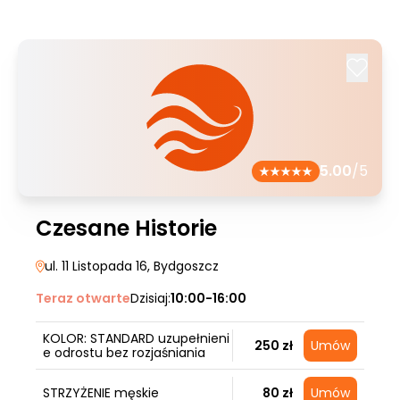
5.00
/5
Czesane Historie
ul. 11 Listopada 16
, Bydgoszcz
Teraz otwarte
Dzisiaj:
10:00-16:00
KOLOR: STANDARD uzupełnieni
250 zł
Umów
e odrostu bez rozjaśniania
STRZYŻENIE męskie
80 zł
Umów