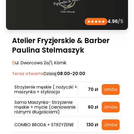
4.96
/5
Atelier Fryzjerskie & Barber
Paulina Stelmaszyk
ul. Dworcowa 2a/1
, Kórnik
Teraz otwarte
Dzisiaj:
08:00-20:00
Strzyżenie męskie ( nożyczki +
70 zł
Umów
maszynka + stylizacja
Sama Maszynka- Strzyżenie
męskie + mycie (cieniowanie
60 zł
Umów
różnymi długościami)
COMBO BRODA + STRZYŻENIE
130 zł
Umów