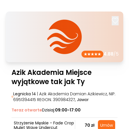
4.88
/5
Azik Akademia Miejsce
wyjątkowe tak jak Ty
Legnicka 14
| Azik Akademia Damian Azikiewicz, NIP:
6951394415 REGON: 390984327
, Jawor
Teraz otwarte
Dzisiaj:
09:00-17:00
Strzyżenie Męskie - Fade Crop
70 zł
Umów
Mulet Wave Undercut