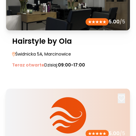
5.00
/5
Hairstyle by Ola
Świdnicka 5A
, Marcinowice
Teraz otwarte
Dzisiaj:
09:00-17:00
5.00
/5