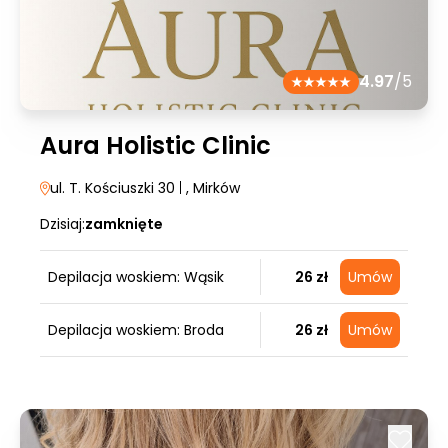
4.97
/5
Aura Holistic Clinic
ul. T. Kościuszki 30
|
, Mirków
Dzisiaj:
zamknięte
Depilacja woskiem: Wąsik
26 zł
Umów
Depilacja woskiem: Broda
26 zł
Umów