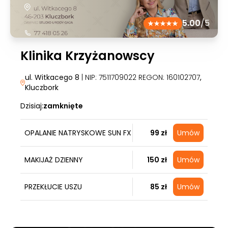
5.00
/5
Klinika Krzyżanowscy
ul. Witkacego 8
| NIP: 7511709022 REGON: 160102707
,
Kluczbork
Dzisiaj:
zamknięte
OPALANIE NATRYSKOWE SUN FX
99 zł
Umów
MAKIJAŻ DZIENNY
150 zł
Umów
PRZEKŁUCIE USZU
85 zł
Umów