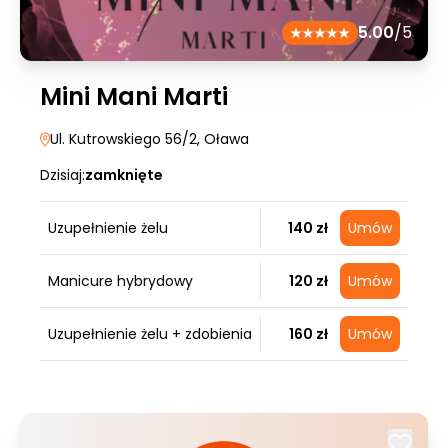
5.00
/5
Mini Mani Marti
Ul. Kutrowskiego 56/2
, Oława
Dzisiaj:
zamknięte
Uzupełnienie żelu
140 zł
Umów
Manicure hybrydowy
120 zł
Umów
Uzupełnienie żelu + zdobienia
160 zł
Umów