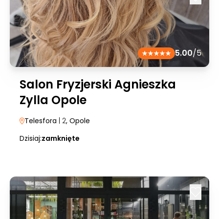
5.00
/5
Salon Fryzjerski Agnieszka
Zylla Opole
Telesfora
| 2
, Opole
Dzisiaj:
zamknięte