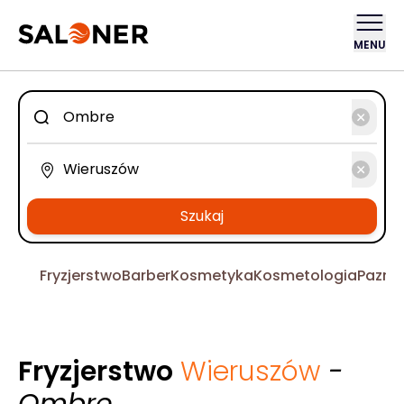
MENU
Szukaj
Fryzjerstwo
Barber
Kosmetyka
Kosmetologia
Pazno
Fryzjerstwo
Wieruszów
-