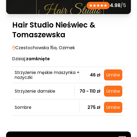
4.98
/5
Hair Studio Nieświec &
Tomaszewska
Czestochowska 15a
, Ozimek
Dzisiaj:
zamknięte
Strzyżenie męskie maszynka +
46 zł
Umów
nożyczki
Strzyżenie damskie
70 - 110 zł
Umów
Sombre
275 zł
Umów