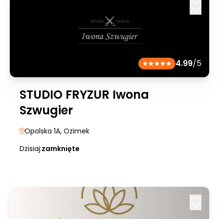
4.99
/5
STUDIO FRYZUR Iwona
Szwugier
Opolska 1A
, Ozimek
Dzisiaj:
zamknięte