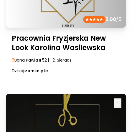
5.00
/5
Pracownia Fryzjerska New
Look Karolina Wasilewska
Jana Pawła II 52
| 112
, Sieradz
Dzisiaj:
zamknięte