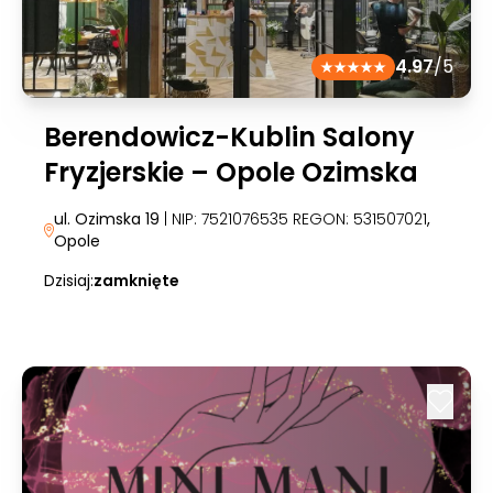
4.97
/5
Berendowicz-Kublin Salony
Fryzjerskie – Opole Ozimska
ul. Ozimska 19
| NIP: 7521076535 REGON: 531507021
,
Opole
Dzisiaj:
zamknięte