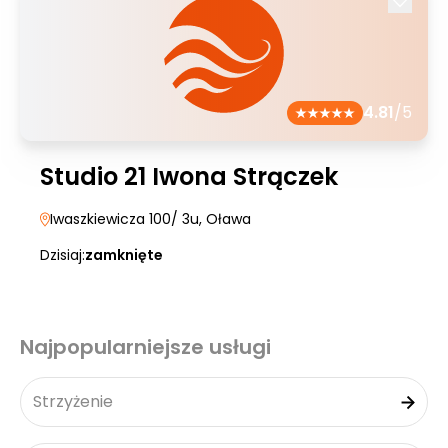
4.81
/5
Studio 21 Iwona Strączek
Iwaszkiewicza 100/ 3u
, Oława
Dzisiaj:
zamknięte
Najpopularniejsze usługi
Strzyżenie