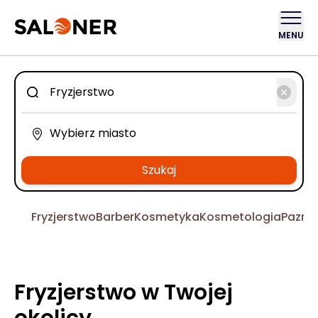
MENU
Szukaj
Fryzjerstwo
Barber
Kosmetyka
Kosmetologia
Pazno
Fryzjerstwo w Twojej