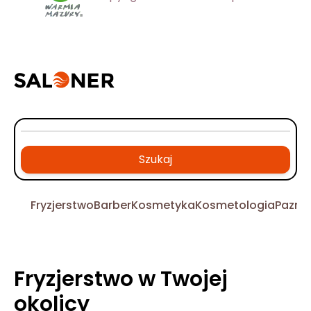
Szukaj
Fryzjerstwo
Barber
Kosmetyka
Kosmetologia
Pazno
Fryzjerstwo w Twojej
okolicy