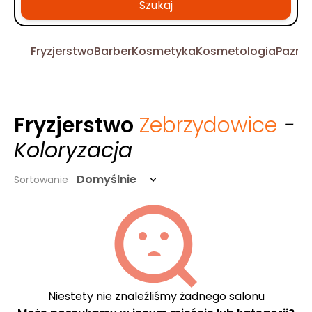
Szukaj
Fryzjerstwo
Barber
Kosmetyka
Kosmetologia
Pazno
Fryzjerstwo
Zebrzydowice
-
Koloryzacja
Domyślnie
Sortowanie
Niestety nie znaleźliśmy żadnego salonu