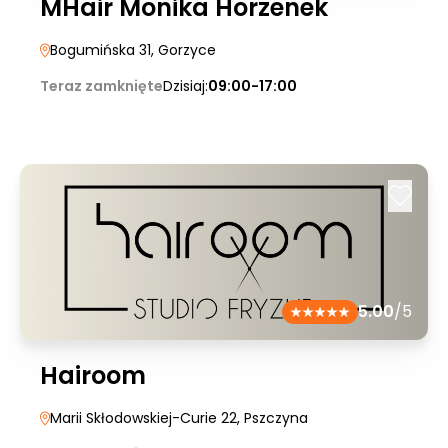
MHair Monika Horzenek
Bogumińska 31
, Gorzyce
Teraz zamknięte
Dzisiaj:
09:00-17:00
5.00
/5
Hairoom
Marii Skłodowskiej-Curie 22
, Pszczyna