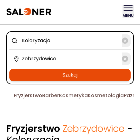
MENU
Szukaj
Fryzjerstwo
Barber
Kosmetyka
Kosmetologia
Pazno
Fryzjerstwo
Zebrzydowice
-