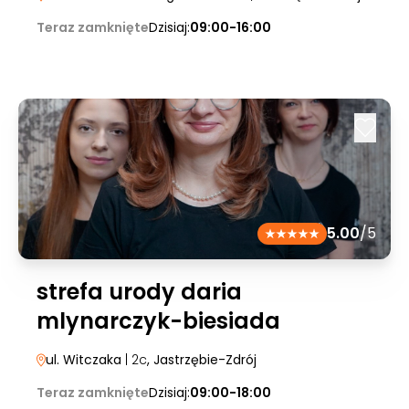
Teraz zamknięte
Dzisiaj:
09:00-16:00
5.00
/5
strefa urody daria
mlynarczyk-biesiada
ul. Witczaka
| 2c
, Jastrzębie-Zdrój
Teraz zamknięte
Dzisiaj:
09:00-18:00