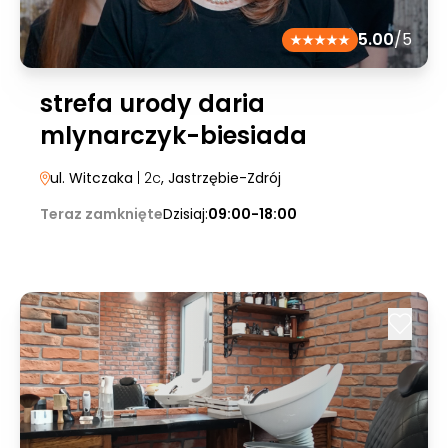
5.00
/5
strefa urody daria
mlynarczyk-biesiada
ul. Witczaka
| 2c
, Jastrzębie-Zdrój
Teraz zamknięte
Dzisiaj:
09:00-18:00