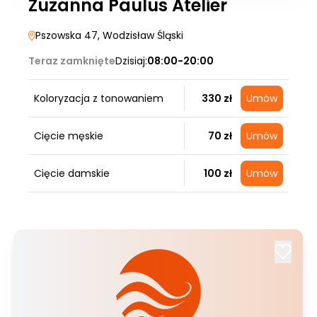
Zuzanna Paulus Atelier
Pszowska 47
, Wodzisław Śląski
Teraz zamknięte
Dzisiaj:
08:00-20:00
Koloryzacja z tonowaniem
330 zł
Umów
Cięcie męskie
70 zł
Umów
Cięcie damskie
100 zł
Umów