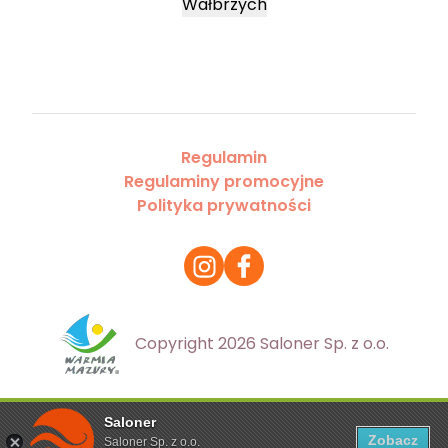
Wałbrzych
Regulamin
Regulaminy promocyjne
Polityka prywatności
Copyright 2026 Saloner Sp. z o.o.
Saloner
Ta strona korzysta z plików cookies. Aby dowiedzieć się
Zobacz
Saloner Sp. z o.o.