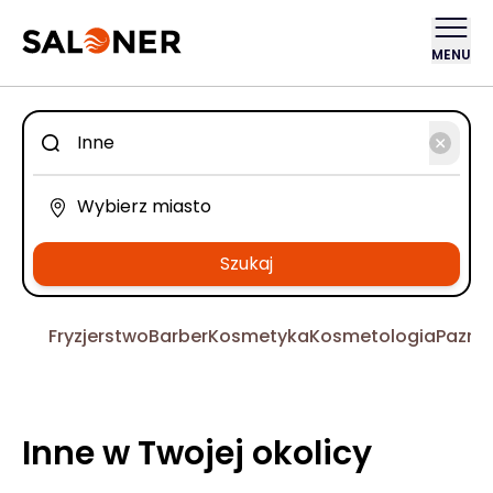
MENU
Szukaj
Fryzjerstwo
Barber
Kosmetyka
Kosmetologia
Pazno
Inne w Twojej okolicy