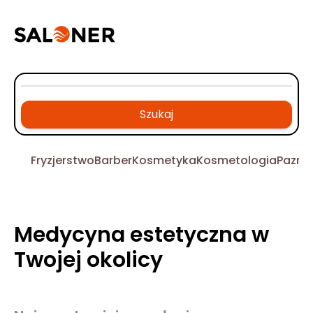
Szukaj
Fryzjerstwo
Barber
Kosmetyka
Kosmetologia
Pazno
Medycyna estetyczna w
Twojej okolicy