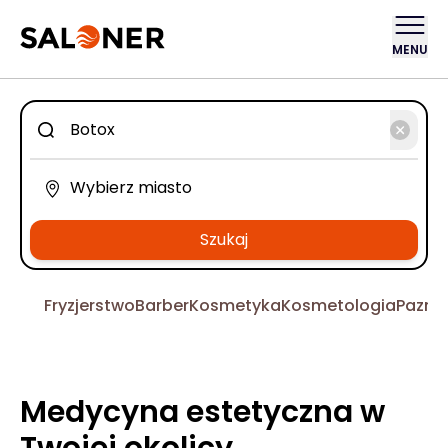
MENU
Szukaj
Fryzjerstwo
Barber
Kosmetyka
Kosmetologia
Pazno
Medycyna estetyczna w