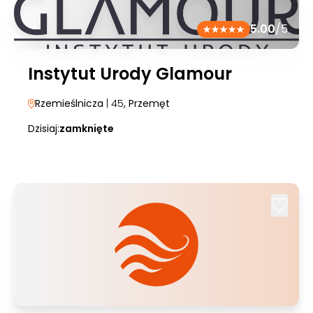
5.00
/5
Instytut Urody Glamour
Rzemieślnicza
| 45
, Przemęt
Dzisiaj:
zamknięte