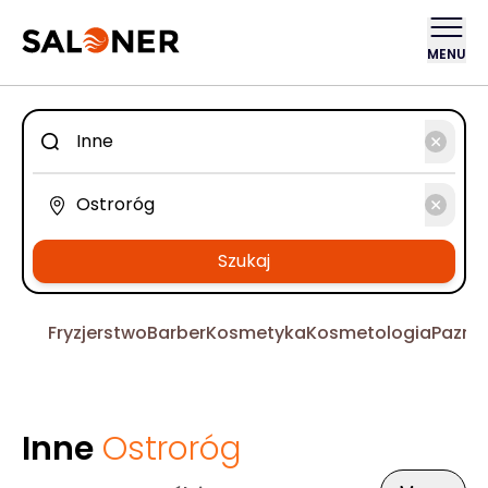
MENU
Szukaj
Fryzjerstwo
Barber
Kosmetyka
Kosmetologia
Pazno
Inne
Ostroróg