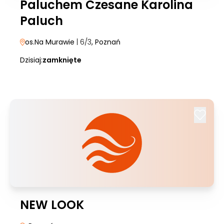
Paluchem Czesane Karolina
Paluch
os.Na Murawie
| 6/3
, Poznań
Dzisiaj:
zamknięte
NEW LOOK