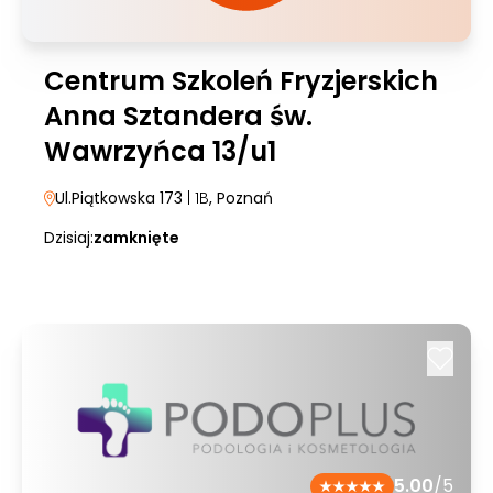
Centrum Szkoleń Fryzjerskich
Anna Sztandera św.
Wawrzyńca 13/u1
Ul.Piątkowska 173
| 1B
, Poznań
Dzisiaj:
zamknięte
5.00
/5