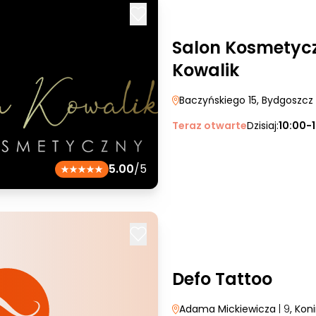
Salon Kosmetyc
Kowalik
Baczyńskiego 15
, Bydgoszcz
Teraz otwarte
Dzisiaj:
10:00-
5.00
/5
Defo Tattoo
Adama Mickiewicza
| 9
, Kon