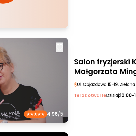
Salon fryzjerski
Małgorzata Min
Ul. Objazdowa 15-19
, Zielon
Teraz otwarte
Dzisiaj:
10:00-
4.96
/5