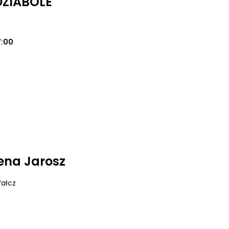
DZIABOLE
7:00
żena Jarosz
Wałcz