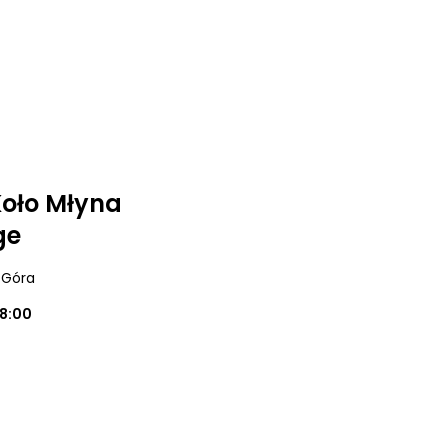
 Koło Młyna
ge
a Góra
18:00