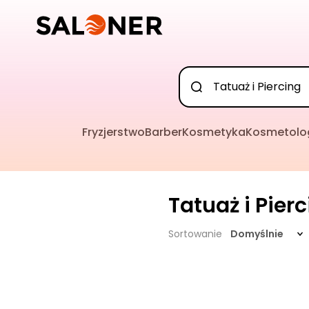
Fryzjerstwo
Barber
Kosmetyka
Kosmetolo
Tatuaż i Pier
Sortowanie
Domyślnie