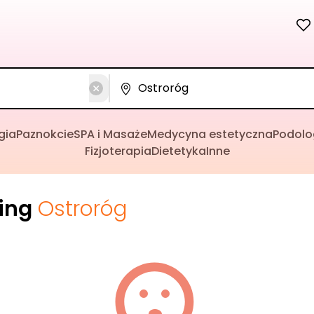
gia
Paznokcie
SPA i Masaże
Medycyna estetyczna
Podolo
Fizjoterapia
Dietetyka
Inne
cing
Ostroróg