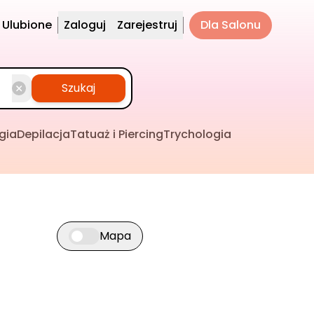
Ulubione
Zaloguj
Zarejestruj
Dla Salonu
Szukaj
gia
Depilacja
Tatuaż i Piercing
Trychologia
Mapa
Przełącz widok mapy