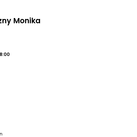
zny Monika
18:00
in