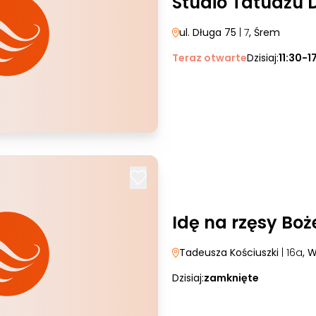
Studio Tatuażu 
ul. Długa 75
| 7
, Śrem
Teraz otwarte
Dzisiaj:
11:30-1
Idę na rzęsy Bo
Tadeusza Kościuszki
| 16a
, 
Dzisiaj:
zamknięte