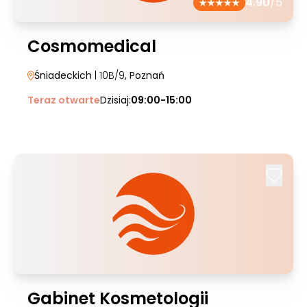
4.90
/5
Cosmomedical
Śniadeckich
| 10B/9
, Poznań
Teraz otwarte
Dzisiaj:
09:00-15:00
Gabinet Kosmetologii