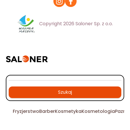
Copyright 2026 Saloner Sp. z o.o.
Szukaj
Fryzjerstwo
Barber
Kosmetyka
Kosmetologia
Pazno