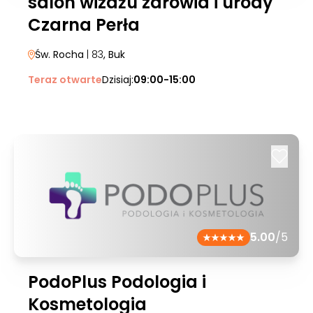
salon wizażu zdrowia i urody
Czarna Perła
Św. Rocha
| 83
, Buk
Teraz otwarte
Dzisiaj:
09:00-15:00
5.00
/5
PodoPlus Podologia i
Kosmetologia