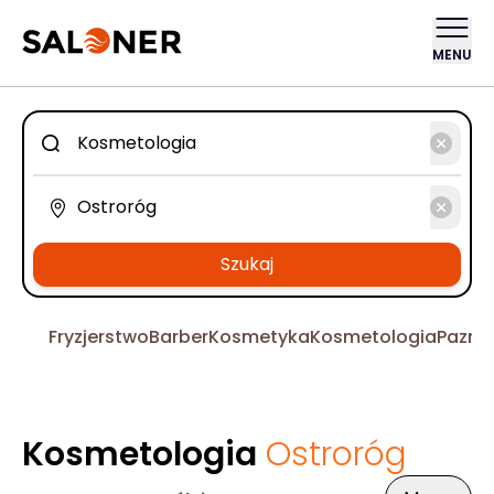
MENU
Szukaj
Fryzjerstwo
Barber
Kosmetyka
Kosmetologia
Pazno
Kosmetologia
Ostroróg