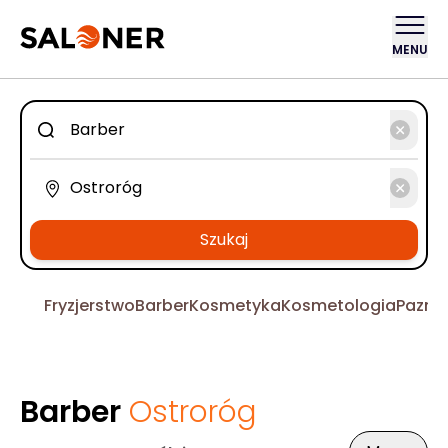
MENU
Szukaj
Fryzjerstwo
Barber
Kosmetyka
Kosmetologia
Pazno
Barber
Ostroróg