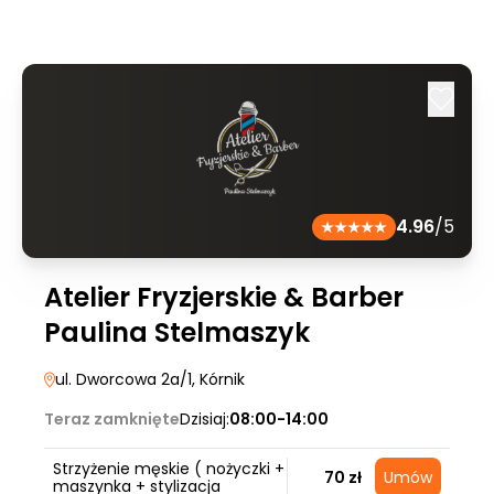
4.96
/5
Atelier Fryzjerskie & Barber
Paulina Stelmaszyk
ul. Dworcowa 2a/1
, Kórnik
Teraz zamknięte
Dzisiaj:
08:00-14:00
Strzyżenie męskie ( nożyczki +
70 zł
Umów
maszynka + stylizacja