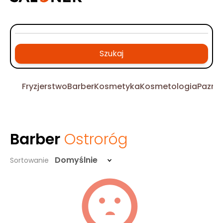
Szukaj
Fryzjerstwo
Barber
Kosmetyka
Kosmetologia
Pazno
Barber
Ostroróg
Domyślnie
Sortowanie