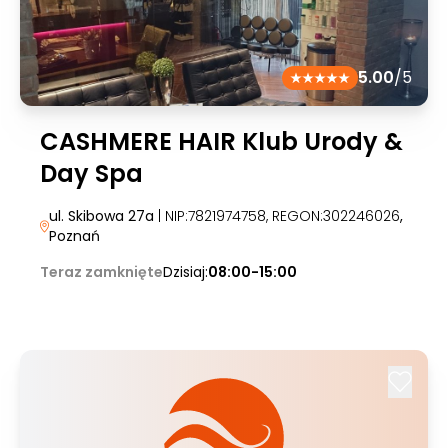
5.00
/5
CASHMERE HAIR Klub Urody &
Day Spa
ul. Skibowa 27a
| NIP:7821974758, REGON:302246026
,
Poznań
Teraz zamknięte
Dzisiaj:
08:00-15:00