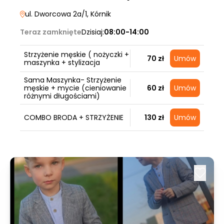
ul. Dworcowa 2a/1
, Kórnik
Teraz zamknięte
Dzisiaj:
08:00-14:00
Strzyżenie męskie ( nożyczki +
70 zł
Umów
maszynka + stylizacja
Sama Maszynka- Strzyżenie
męskie + mycie (cieniowanie
60 zł
Umów
różnymi długościami)
COMBO BRODA + STRZYŻENIE
130 zł
Umów