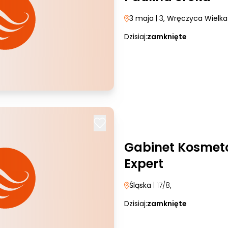
3 maja
| 3
, Wręczyca Wielka
Dzisiaj:
zamknięte
Gabinet Kosmeto
Expert
Śląska
| 17/8
,
Dzisiaj:
zamknięte