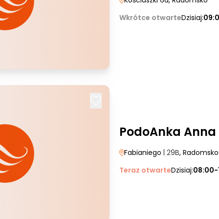
Kościuszki 6a
, Radomsko
Wkrótce otwarte
Dzisiaj:
09:
PodoAnka Anna
Fabianiego
| 29B
, Radomsko
Teraz otwarte
Dzisiaj:
08:00-