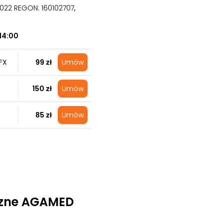
09022 REGON: 160102707
,
14:00
FX
99 zł
Umów
150 zł
Umów
85 zł
Umów
zne AGAMED