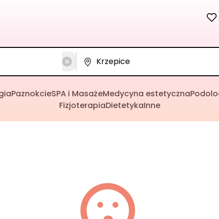
gia
Paznokcie
SPA i Masaże
Medycyna estetyczna
Podolo
Fizjoterapia
Dietetyka
Inne