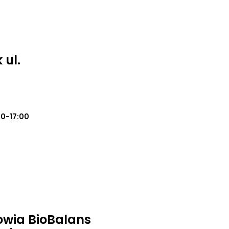
 ul.
00-17:00
owia BioBalans