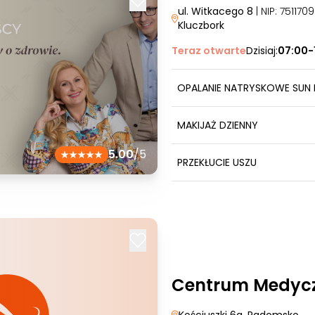
ul. Witkacego 8
| NIP: 75117
Kluczbork
Teraz otwarte
Dzisiaj:
07:00-
OPALANIE NATRYSKOWE SUN 
MAKIJAŻ DZIENNY
5.00
/5
PRZEKŁUCIE USZU
Centrum Medyc