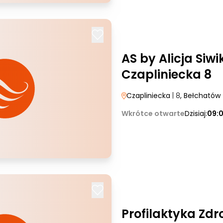
AS by Alicja Siwik
Czapliniecka 8
Czapliniecka
| 8
, Bełchatów
Wkrótce otwarte
Dzisiaj:
09:
Profilaktyka Zdr