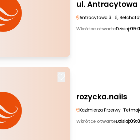
ul. Antracytowa
Antracytowa 3
| 6
, Bełchat
Wkrótce otwarte
Dzisiaj:
09:
rozycka.nails
Kazimierza Przerwy-Tetma
Wkrótce otwarte
Dzisiaj:
09: