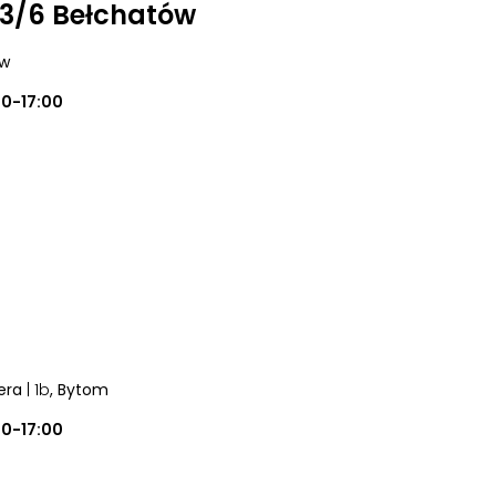
 3/6 Bełchatów
ów
00-17:00
jera
| 1b
, Bytom
00-17:00