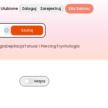
Ulubione
Zaloguj
Zarejestruj
Dla Salonu
Szukaj
gia
Depilacja
Tatuaż i Piercing
Trychologia
Mapa
Przełącz widok mapy