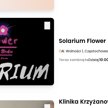
Solarium Flower
Al. Wolności 1
, Częstochowa
Teraz zamknięte
Dzisiaj:
10:0
Klinika Krzyżan