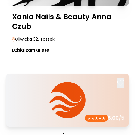
Xania Nails & Beauty Anna
Czub
Gliwicka 32
, Toszek
Dzisiaj:
zamknięte
5.00
/5