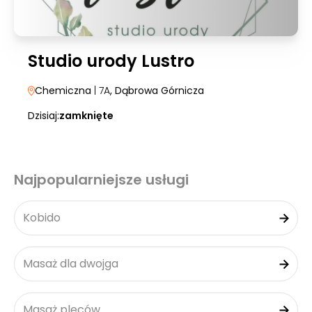
Studio urody Lustro
Chemiczna
| 7A
, Dąbrowa Górnicza
Dzisiaj:
zamknięte
Najpopularniejsze usługi
Kobido
Masaż dla dwojga
Masaż pleców