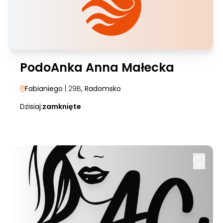
PodoAnka Anna Małecka
Fabianiego
| 29B
, Radomsko
Dzisiaj:
zamknięte