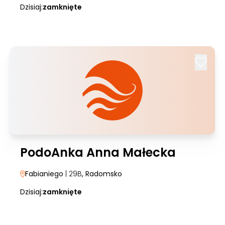
Dzisiaj:
zamknięte
PodoAnka Anna Małecka
Fabianiego
| 29B
, Radomsko
Dzisiaj:
zamknięte