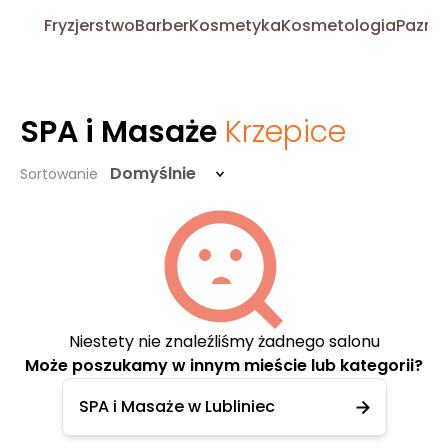
Fryzjerstwo
Barber
Kosmetyka
Kosmetologia
Pazno
SPA i Masaże
Krzepice
Domyślnie
Sortowanie
Niestety nie znaleźliśmy żadnego salonu
Może poszukamy w innym mieście lub kategorii?
SPA i Masaże w Lubliniec