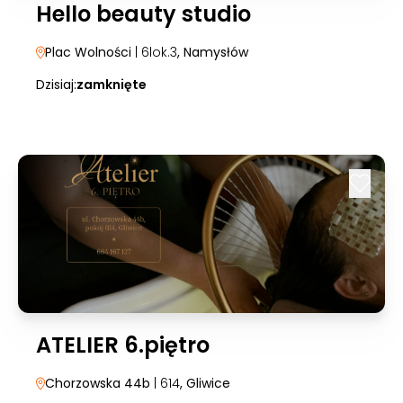
Hello beauty studio
Plac Wolności
| 6lok.3
, Namysłów
Dzisiaj:
zamknięte
ATELIER 6.piętro
Chorzowska 44b
| 614
, Gliwice