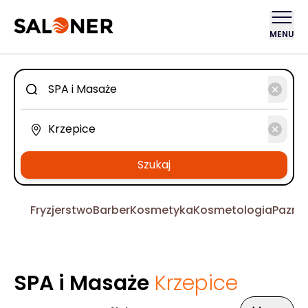
MENU
Szukaj
Fryzjerstwo
Barber
Kosmetyka
Kosmetologia
Pazno
SPA i Masaże
Krzepice