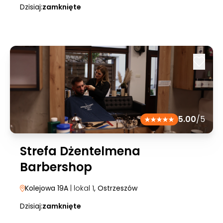
Dzisiaj:
zamknięte
5.00
/5
Strefa Dżentelmena
Barbershop
Kolejowa 19A
| lokal 1
, Ostrzeszów
Dzisiaj:
zamknięte