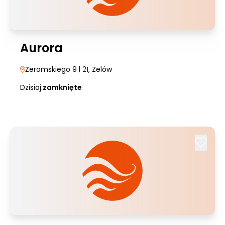
Aurora
Żeromskiego 9
| 21
, Zelów
Dzisiaj:
zamknięte