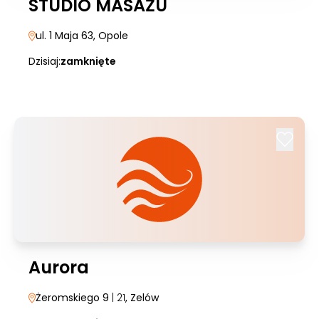
STUDIO MASAŻU
ul. 1 Maja 63
, Opole
Dzisiaj:
zamknięte
Aurora
Żeromskiego 9
| 21
, Zelów