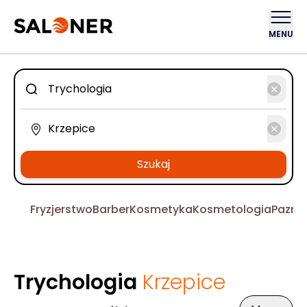
MENU
Szukaj
Fryzjerstwo
Barber
Kosmetyka
Kosmetologia
Pazno
Trychologia
Krzepice