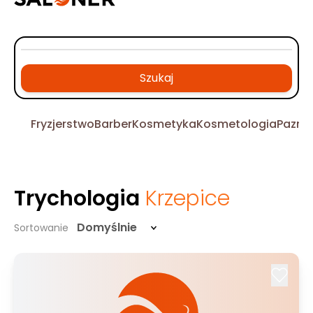
Szukaj
Fryzjerstwo
Barber
Kosmetyka
Kosmetologia
Pazno
Trychologia
Krzepice
Domyślnie
Sortowanie