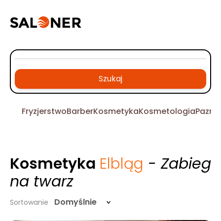
Szukaj
Fryzjerstwo
Barber
Kosmetyka
Kosmetologia
Pazno
Kosmetyka
Elbląg
- Zabieg
na twarz
Domyślnie
Sortowanie