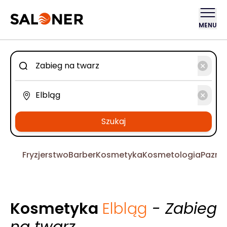
MENU
Szukaj
Fryzjerstwo
Barber
Kosmetyka
Kosmetologia
Pazno
Kosmetyka
Elbląg
- Zabieg