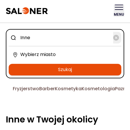
MENU
Szukaj
Fryzjerstwo
Barber
Kosmetyka
Kosmetologia
Pazno
Inne w Twojej okolicy