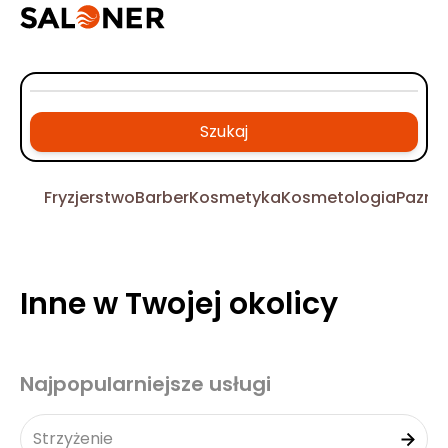
Szukaj
Fryzjerstwo
Barber
Kosmetyka
Kosmetologia
Pazno
Inne w Twojej okolicy
Najpopularniejsze usługi
Strzyżenie