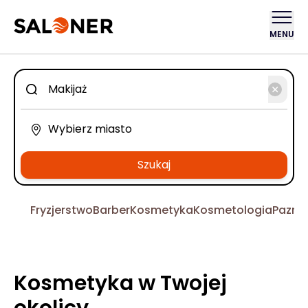
MENU
Szukaj
Fryzjerstwo
Barber
Kosmetyka
Kosmetologia
Pazno
Kosmetyka w Twojej