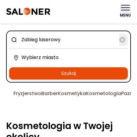
MENU
Szukaj
Fryzjerstwo
Barber
Kosmetyka
Kosmetologia
Pazno
Kosmetologia w Twojej