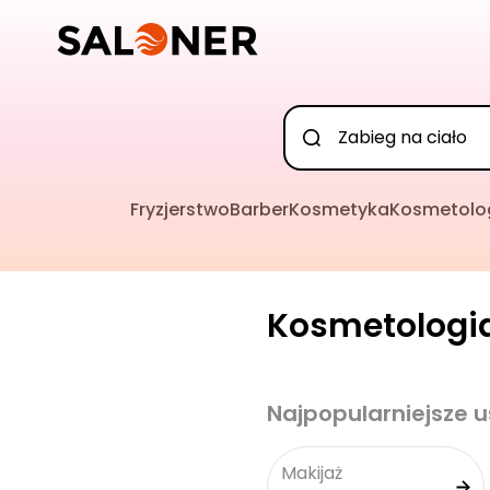
Fryzjerstwo
Barber
Kosmetyka
Kosmetolo
Kosmetologia
Najpopularniejsze u
Makijaż