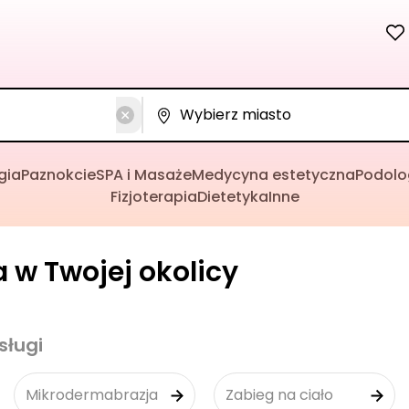
gia
Paznokcie
SPA i Masaże
Medycyna estetyczna
Podolo
Fizjoterapia
Dietetyka
Inne
 w Twojej okolicy
sługi
Mikrodermabrazja
Zabieg na ciało