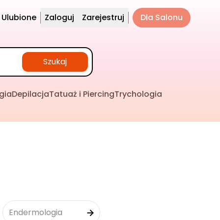
Ulubione
Zaloguj
Zarejestruj
Dla Salonu
Szukaj
gia
Depilacja
Tatuaż i Piercing
Trychologia
Endermologia