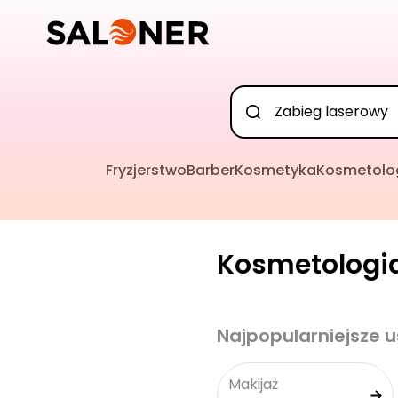
Fryzjerstwo
Barber
Kosmetyka
Kosmetolo
Kosmetologia
Najpopularniejsze u
Makijaż