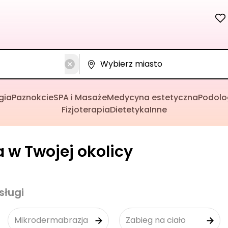
gia
Paznokcie
SPA i Masaże
Medycyna estetyczna
Podolo
Fizjoterapia
Dietetyka
Inne
 w Twojej okolicy
sługi
Mikrodermabrazja
Zabieg na ciało