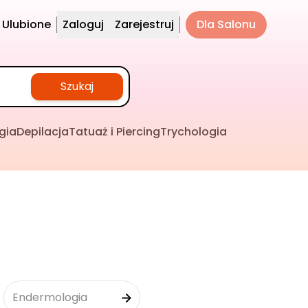
Ulubione
Zaloguj
Zarejestruj
Dla Salonu
Szukaj
gia
Depilacja
Tatuaż i Piercing
Trychologia
Endermologia