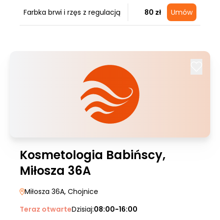
Farbka brwi i rzęs z regulacją
80 zł
Umów
Kosmetologia Babińscy,
Miłosza 36A
Miłosza 36A
, Chojnice
Teraz otwarte
Dzisiaj:
08:00-16:00