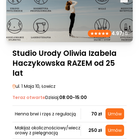
4.97
/5
Studio Urody Oliwia Izabela
Haczykowska RAZEM od 25
lat
ul. 1 Maja 10
, Łowicz
Teraz otwarte
Dzisiaj:
08:00-15:00
Henna brwi i rzęs z regulacją
70 zł
Umów
Makijaż okolicznościowy/wiecz
250 zł
Umów
orowy z pielęgnacją