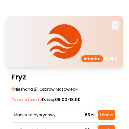
4.74
/5
Fryz
Nieznana 21
, Ożarów Mazowiecki
Teraz otwarte
Dzisiaj:
09:00-18:00
Manicure hybrydowy
65 zł
Umów