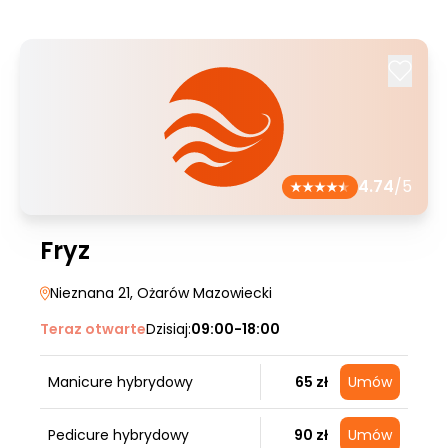
4.74
/5
Fryz
Nieznana 21
, Ożarów Mazowiecki
Teraz otwarte
Dzisiaj:
09:00-18:00
Manicure hybrydowy
65 zł
Umów
Pedicure hybrydowy
90 zł
Umów