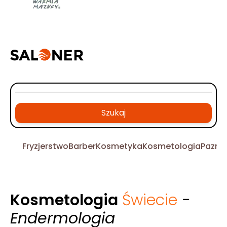
Szukaj
Fryzjerstwo
Barber
Kosmetyka
Kosmetologia
Pazno
Kosmetologia
Świecie
-
Endermologia