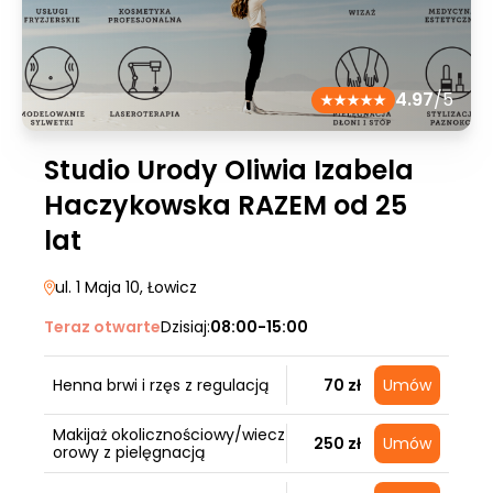
4.97
/5
Studio Urody Oliwia Izabela
Haczykowska RAZEM od 25
lat
ul. 1 Maja 10
, Łowicz
Teraz otwarte
Dzisiaj:
08:00-15:00
Henna brwi i rzęs z regulacją
70 zł
Umów
Makijaż okolicznościowy/wiecz
250 zł
Umów
orowy z pielęgnacją