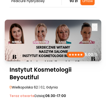
Pedicure hybrydowy
90 zł
Umów
5.00
/5
Instytut Kosmetologii
Beyoutiful
Wielkopolska 62
| 62
, Gdynia
Teraz otwarte
Dzisiaj:
06:30-17:00