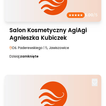
5.00
/5
Salon Kosmetyczny AgiAgi
Agnieszka Kubiczek
Oś. Paderewskiego
| 5
, Jawiszowice
Dzisiaj:
zamknięte