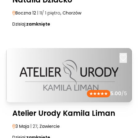
Boczna 12
| 11/ 1 piętro
, Chorzów
Dzisiaj:
zamknięte
5.00
/5
Atelier Urody Kamila Liman
3 Maja
| 27
, Zawiercie
Dzisiaj:
zamknięte