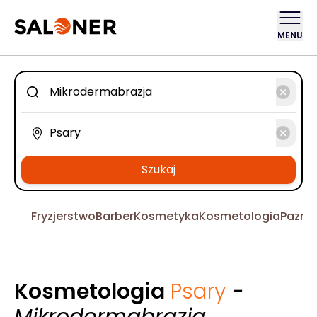
MENU
Szukaj
Fryzjerstwo
Barber
Kosmetyka
Kosmetologia
Pazno
Kosmetologia
Psary
-