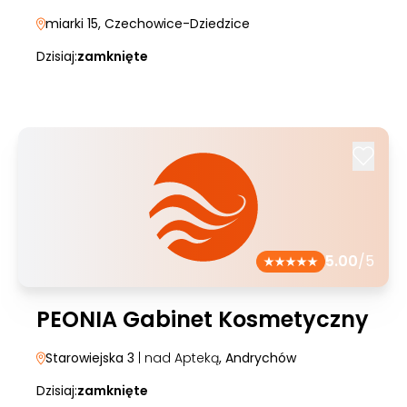
miarki 15
, Czechowice-Dziedzice
Dzisiaj:
zamknięte
5.00
/5
PEONIA Gabinet Kosmetyczny
Starowiejska 3
| nad Apteką
, Andrychów
Dzisiaj:
zamknięte