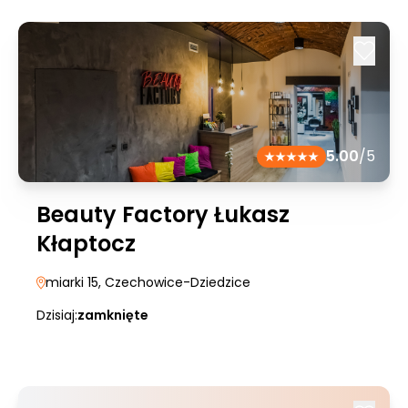
5.00
/5
Beauty Factory Łukasz
Kłaptocz
miarki 15
, Czechowice-Dziedzice
Dzisiaj:
zamknięte