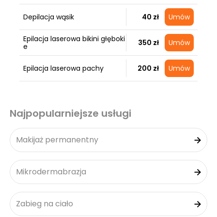
Depilacja wąsik
40 zł
Umów
Epilacja laserowa bikini głęboki
350 zł
Umów
e
Epilacja laserowa pachy
200 zł
Umów
Najpopularniejsze usługi
Makijaż permanentny
Mikrodermabrazja
Zabieg na ciało