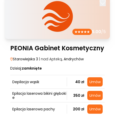
5.00
/5
PEONIA Gabinet Kosmetyczny
Starowiejska 3
| nad Apteką
, Andrychów
Dzisiaj:
zamknięte
Depilacja wąsik
40 zł
Umów
Epilacja laserowa bikini głęboki
350 zł
Umów
e
Epilacja laserowa pachy
200 zł
Umów