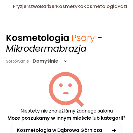
Fryzjerstwo
Barber
Kosmetyka
Kosmetologia
Pazno
Kosmetologia
Psary
-
Mikrodermabrazja
Domyślnie
Sortowanie
Niestety nie znaleźliśmy żadnego salonu
Może poszukamy w innym mieście lub kategorii?
Kosmetologia w Dąbrowa Górnicza