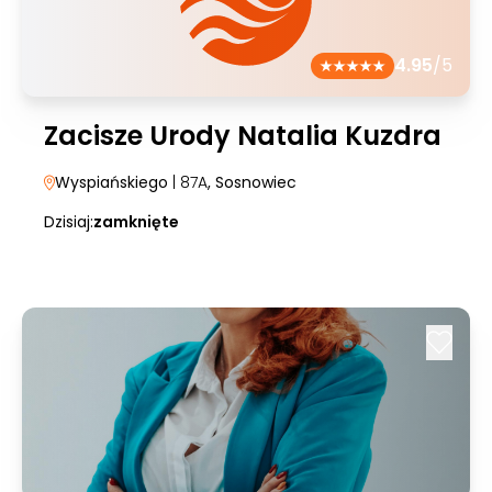
4.95
/5
Zacisze Urody Natalia Kuzdra
Wyspiańskiego
| 87A
, Sosnowiec
Dzisiaj:
zamknięte