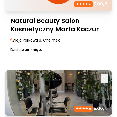
5.00
/5
Natural Beauty Salon
Kosmetyczny Marta Koczur
Aleja Parkowa 8
, Chełmek
Dzisiaj:
zamknięte
5.00
/5