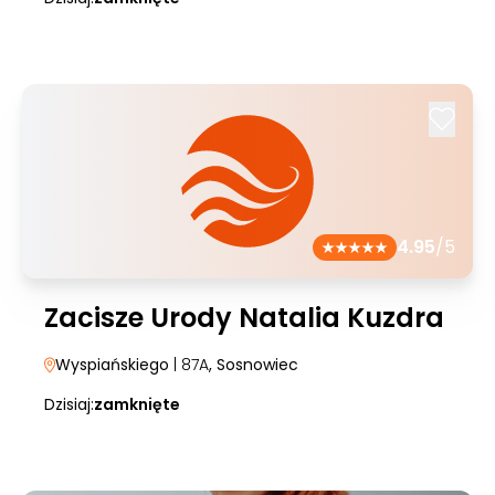
4.95
/5
Zacisze Urody Natalia Kuzdra
Wyspiańskiego
| 87A
, Sosnowiec
Dzisiaj:
zamknięte