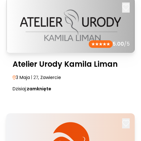
5.00
/5
Atelier Urody Kamila Liman
3 Maja
| 27
, Zawiercie
Dzisiaj:
zamknięte