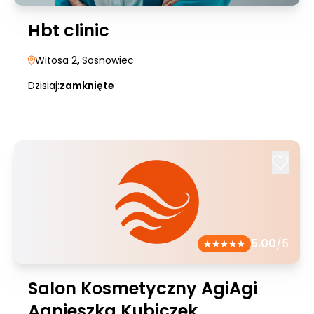
Hbt clinic
Witosa 2
, Sosnowiec
Dzisiaj:
zamknięte
5.00
/5
Salon Kosmetyczny AgiAgi
Agnieszka Kubiczek