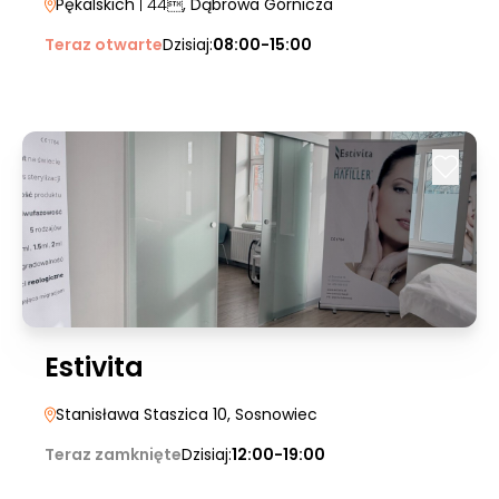
Pękalskich
| 44
, Dąbrowa Górnicza
Teraz otwarte
Dzisiaj:
08:00-15:00
Estivita
Stanisława Staszica 10
, Sosnowiec
Teraz zamknięte
Dzisiaj:
12:00-19:00