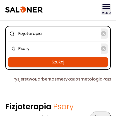
MENU
Szukaj
Fryzjerstwo
Barber
Kosmetyka
Kosmetologia
Pazno
Fizjoterapia
Psary