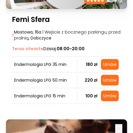
4.98
/5
Femi Sfera
Mostowa, 16a
| Wejście z bocznego parkingu, przed
pralnią
, Dobczyce
Teraz otwarte
Dzisiaj:
08:00-20:00
Endermologia LPG 35 min
180 zł
Umów
Endermologia LPG 50 min
220 zł
Umów
Endermologia LPG 15 min
100 zł
Umów