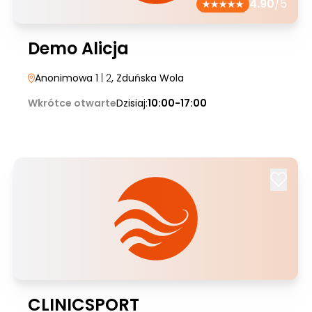
4.90
/5
Demo Alicja
Anonimowa 1
| 2
, Zduńska Wola
Wkrótce otwarte
Dzisiaj:
10:00-17:00
CLINICSPORT