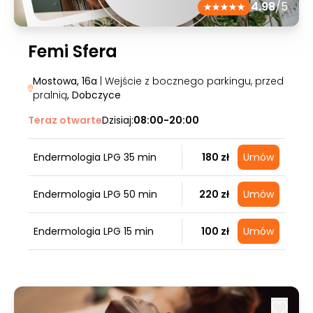
4.98
/5
Femi Sfera
Mostowa, 16a
| Wejście z bocznego parkingu, przed
pralnią
, Dobczyce
Teraz otwarte
Dzisiaj:
08:00-20:00
Endermologia LPG 35 min
180 zł
Umów
Endermologia LPG 50 min
220 zł
Umów
Endermologia LPG 15 min
100 zł
Umów