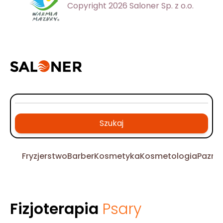
Copyright 2026 Saloner Sp. z o.o.
Szukaj
Fryzjerstwo
Barber
Kosmetyka
Kosmetologia
Pazno
Fizjoterapia
Psary