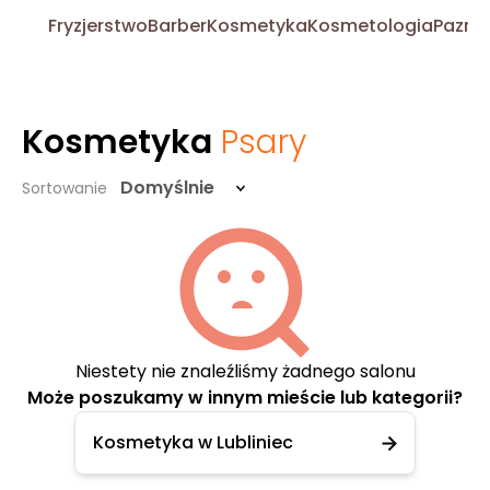
Fryzjerstwo
Barber
Kosmetyka
Kosmetologia
Pazno
Kosmetyka
Psary
Domyślnie
Sortowanie
Niestety nie znaleźliśmy żadnego salonu
Może poszukamy w innym mieście lub kategorii?
Kosmetyka w Lubliniec