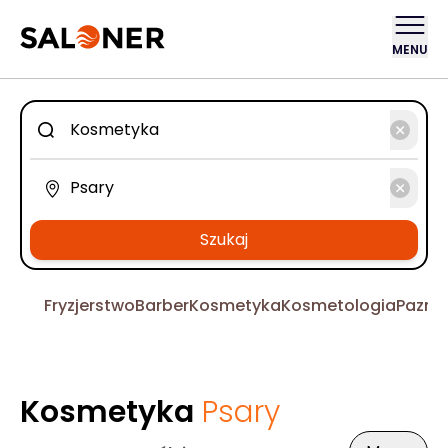
MENU
Szukaj
Fryzjerstwo
Barber
Kosmetyka
Kosmetologia
Pazno
Kosmetyka
Psary