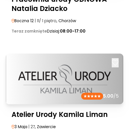
Natalia Dziacko
Boczna 12
| 11/ 1 piętro
, Chorzów
Teraz zamknięte
Dzisiaj:
08:00-17:00
5.00
/5
Atelier Urody Kamila Liman
3 Maja
| 27
, Zawiercie