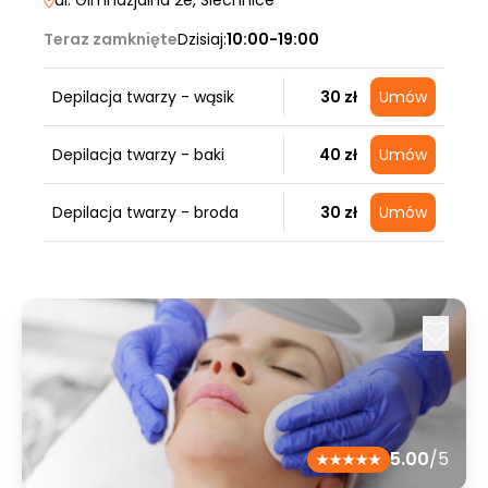
ul. Gimnazjalna 2e
, Siechnice
Teraz zamknięte
Dzisiaj:
10:00-19:00
Depilacja twarzy - wąsik
30 zł
Umów
Depilacja twarzy - baki
40 zł
Umów
Depilacja twarzy - broda
30 zł
Umów
5.00
/5