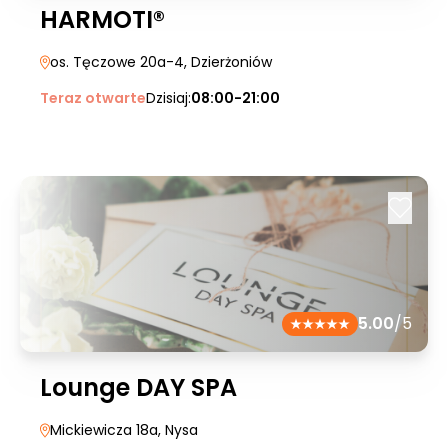
HARMOTI®
os. Tęczowe 20a-4
, Dzierżoniów
Teraz otwarte
Dzisiaj:
08:00-21:00
5.00
/5
Lounge DAY SPA
Mickiewicza 18a
, Nysa