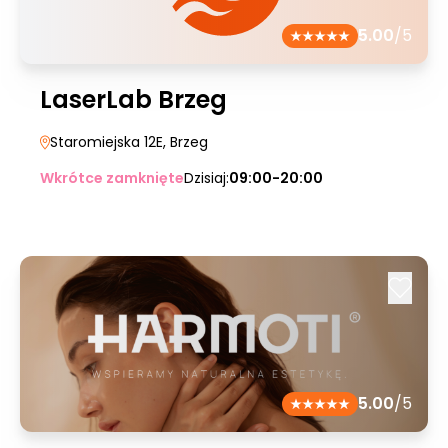
5.00
/5
LaserLab Brzeg
Staromiejska 12E
, Brzeg
Wkrótce zamknięte
Dzisiaj:
09:00-20:00
5.00
/5