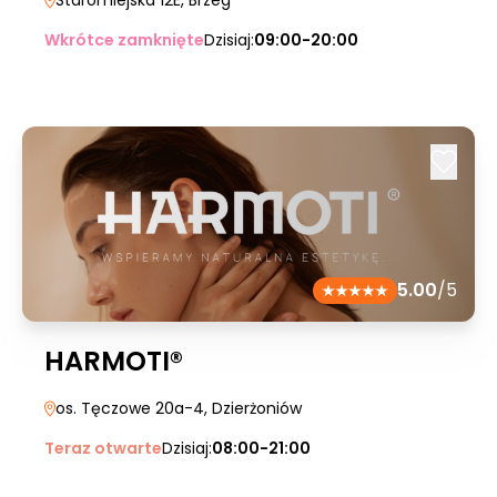
Staromiejska 12E
, Brzeg
Wkrótce zamknięte
Dzisiaj:
09:00-20:00
5.00
/5
HARMOTI®
os. Tęczowe 20a-4
, Dzierżoniów
Teraz otwarte
Dzisiaj:
08:00-21:00