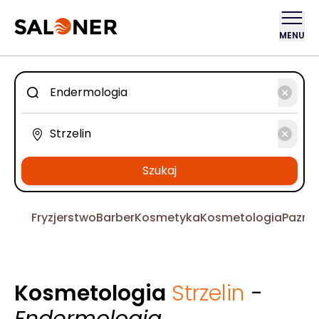
MENU
Szukaj
Fryzjerstwo
Barber
Kosmetyka
Kosmetologia
Pazno
Kosmetologia
Strzelin
-