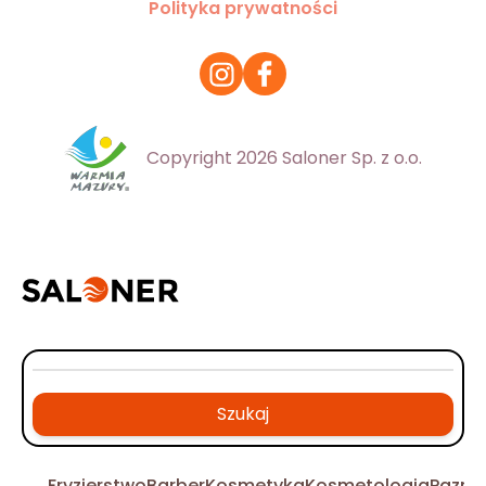
Polityka prywatności
Copyright 2026 Saloner Sp. z o.o.
Szukaj
Fryzjerstwo
Barber
Kosmetyka
Kosmetologia
Pazno