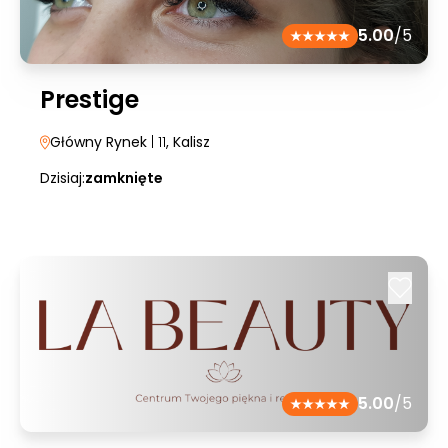
5.00
/5
Prestige
Główny Rynek
| 11
, Kalisz
Dzisiaj:
zamknięte
5.00
/5