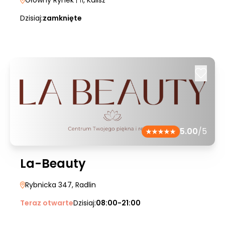
Główny Rynek
| 11
, Kalisz
Dzisiaj:
zamknięte
5.00
/5
La-Beauty
Rybnicka 347
, Radlin
Teraz otwarte
Dzisiaj:
08:00-21:00