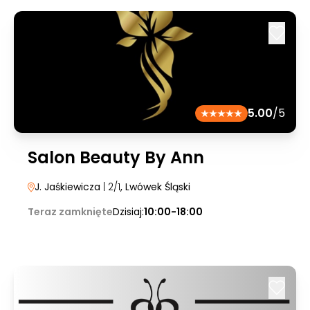
5.00
/5
Salon Beauty By Ann
J. Jaśkiewicza
| 2/1
, Lwówek Śląski
Teraz zamknięte
Dzisiaj:
10:00-18:00