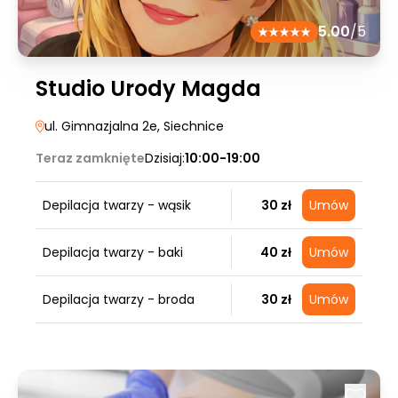
5.00
/5
Studio Urody Magda
ul. Gimnazjalna 2e
, Siechnice
Teraz zamknięte
Dzisiaj:
10:00-19:00
Depilacja twarzy - wąsik
30 zł
Umów
Depilacja twarzy - baki
40 zł
Umów
Depilacja twarzy - broda
30 zł
Umów