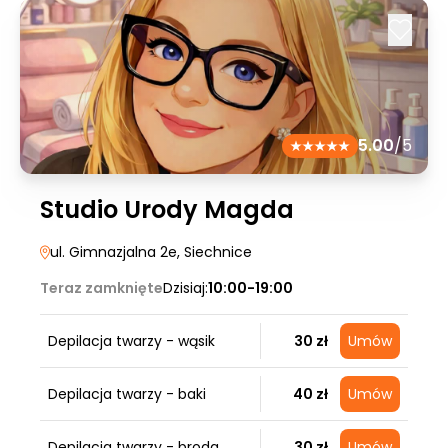
5.00
/5
Studio Urody Magda
ul. Gimnazjalna 2e
, Siechnice
Teraz zamknięte
Dzisiaj:
10:00-19:00
Depilacja twarzy - wąsik
30 zł
Umów
Depilacja twarzy - baki
40 zł
Umów
Depilacja twarzy - broda
30 zł
Umów