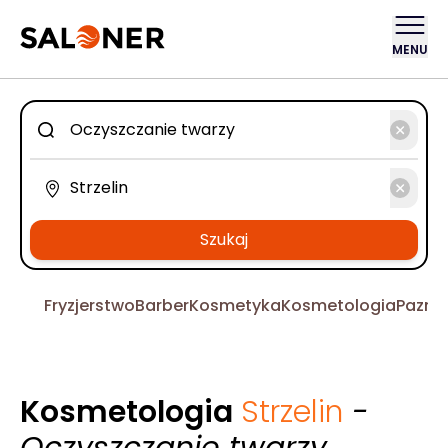
MENU
Szukaj
Fryzjerstwo
Barber
Kosmetyka
Kosmetologia
Pazno
Kosmetologia
Strzelin
-