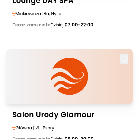
Lounge DAY SPA
Mickiewicza 18a
, Nysa
Teraz zamknięte
Dzisiaj:
07:00-22:00
Salon Urody Glamour
Główna
| 20
, Psary