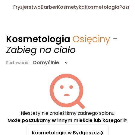
Fryzjerstwo
Barber
Kosmetyka
Kosmetologia
Pazno
Kosmetologia
Osięciny
-
Zabieg na ciało
Domyślnie
Sortowanie
Niestety nie znaleźliśmy żadnego salonu
Może poszukamy w innym mieście lub kategorii?
Kosmetologia w Bydgoszcz