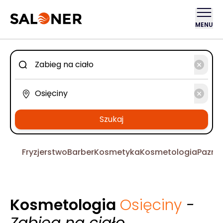
MENU
Szukaj
Fryzjerstwo
Barber
Kosmetyka
Kosmetologia
Pazno
Kosmetologia
Osięciny
-