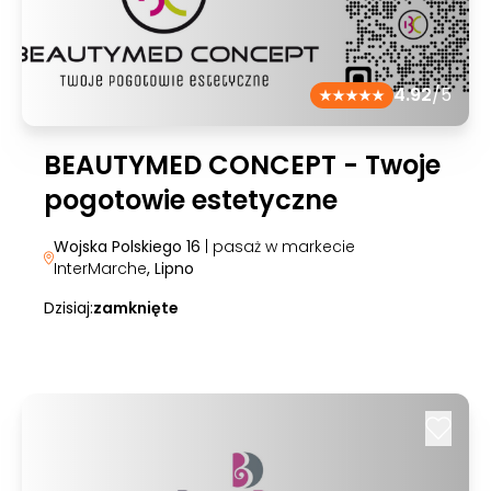
4.92
/5
BEAUTYMED CONCEPT - Twoje
pogotowie estetyczne
Wojska Polskiego 16
| pasaż w markecie
InterMarche
, Lipno
Dzisiaj:
zamknięte