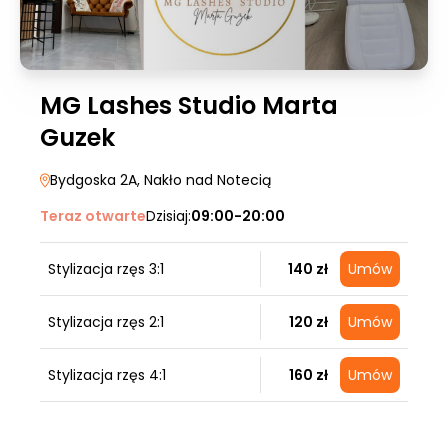
MG Lashes Studio Marta
Guzek
Bydgoska 2A
, Nakło nad Notecią
Teraz otwarte
Dzisiaj:
09:00-20:00
Stylizacja rzęs 3:1
140 zł
Umów
Stylizacja rzęs 2:1
120 zł
Umów
Stylizacja rzęs 4:1
160 zł
Umów