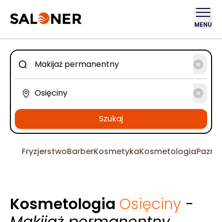
MENU
Szukaj
Fryzjerstwo
Barber
Kosmetyka
Kosmetologia
Pazno
Kosmetologia
Osięciny
-