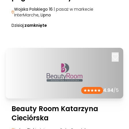
Wojska Polskiego 16
| pasaż w markecie
InterMarche
, Lipno
Dzisiaj:
zamknięte
4.94
/5
Beauty Room Katarzyna
Cieciórska