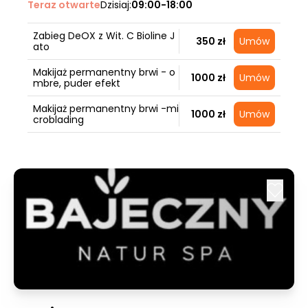
Teraz otwarte
Dzisiaj:
09:00-18:00
Zabieg DeOX z Wit. C Bioline J
350 zł
Umów
ato
Makijaż permanentny brwi - o
1000 zł
Umów
mbre, puder efekt
Makijaż permanentny brwi -mi
1000 zł
Umów
croblading