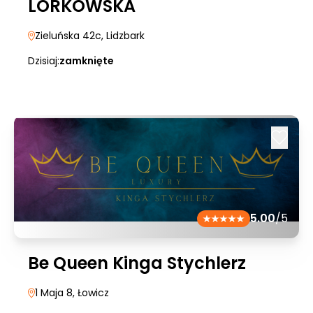
LORKOWSKA
Zieluńska 42c
, Lidzbark
Dzisiaj:
zamknięte
5.00
/5
Be Queen Kinga Stychlerz
1 Maja 8
, Łowicz