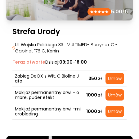
5.00
/5
Strefa Urody
Ul. Wojska Polskiego 33
| MULTIMED- Budynek C -
Gabinet 176 C
, Konin
Teraz otwarte
Dzisiaj:
09:00-18:00
Zabieg DeOX z Wit. C Bioline J
350 zł
Umów
ato
Makijaż permanentny brwi - o
1000 zł
Umów
mbre, puder efekt
Makijaż permanentny brwi -mi
1000 zł
Umów
croblading