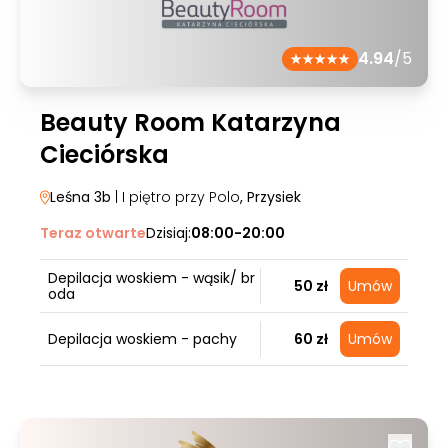
4.94
/5
Beauty Room Katarzyna
Cieciórska
Leśna 3b
| I piętro przy Polo
, Przysiek
Teraz otwarte
Dzisiaj:
08:00-20:00
Depilacja woskiem - wąsik/ br
50 zł
Umów
oda
Depilacja woskiem - pachy
60 zł
Umów