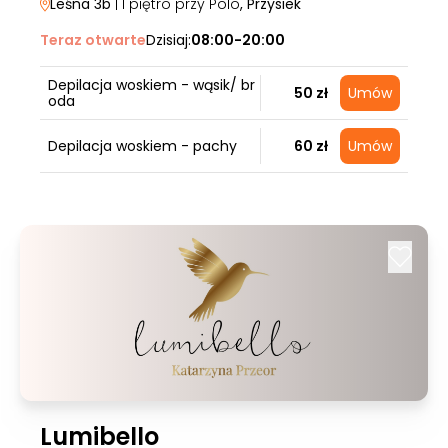
Leśna 3b
| I piętro przy Polo
, Przysiek
Teraz otwarte
Dzisiaj:
08:00-20:00
Depilacja woskiem - wąsik/ br
50 zł
Umów
oda
Depilacja woskiem - pachy
60 zł
Umów
Lumibello