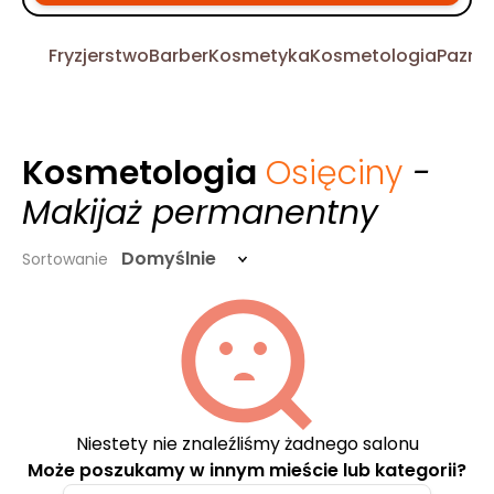
Fryzjerstwo
Barber
Kosmetyka
Kosmetologia
Pazno
Kosmetologia
Osięciny
-
Makijaż permanentny
Domyślnie
Sortowanie
Niestety nie znaleźliśmy żadnego salonu
Może poszukamy w innym mieście lub kategorii?